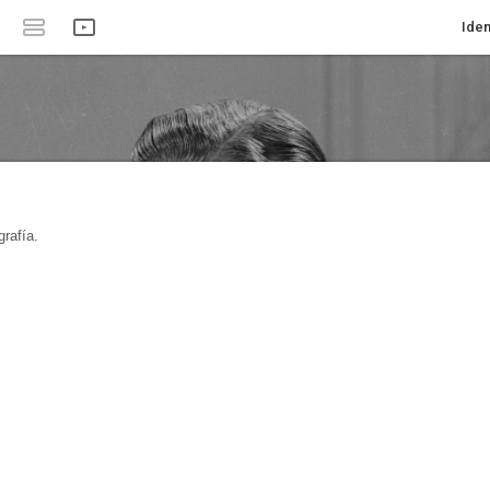
Iden
rafía.