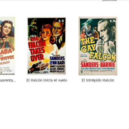
7.4
6.0
6.0
Alí Babá y los cuarenta ladrones
El Halcón inicia el vuelo
El intrépido Halcón
--
--
--