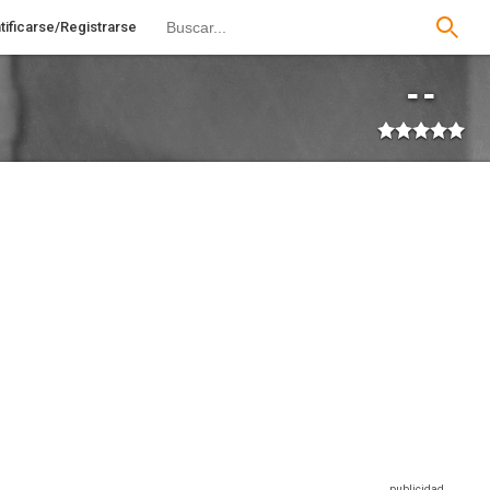
tificarse/Registrarse
--