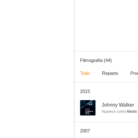
Johnny Walker
--
Filmografía (44)
Todo
Reparto
Pro
2015
Possessed by the Night
--
--
Johnny Walker
Aparece como
Alexis 
2007