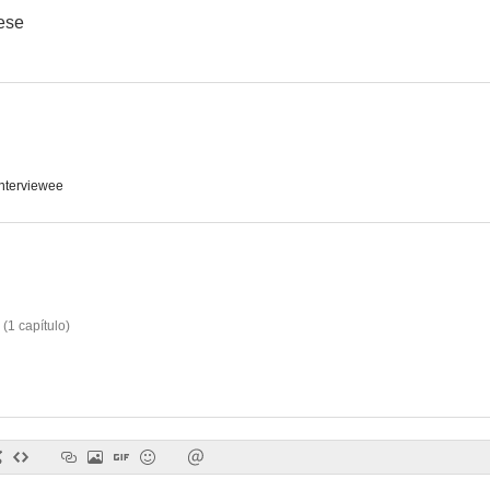
ese
Se busca una mujer
Noche en el paraíso
--
--
Interviewee
(
1
capítulo
)
Bowery to Broadway
Misterio en la ópera
Captive Wil
--
--