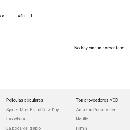
otos
Afinidad
The Mad Ghoul
The Adventures of Smilin' Jack
Danger in the
--
--
No hay ningun comentario.
Peliculas populares
Top proveedores VOD
Bombay Clipper
Unseen Enemy
Drums of th
Spider-Man: Brand New Day
Amazon Prime Video
--
La odisea
Netflix
La boca del diablo
Filmin