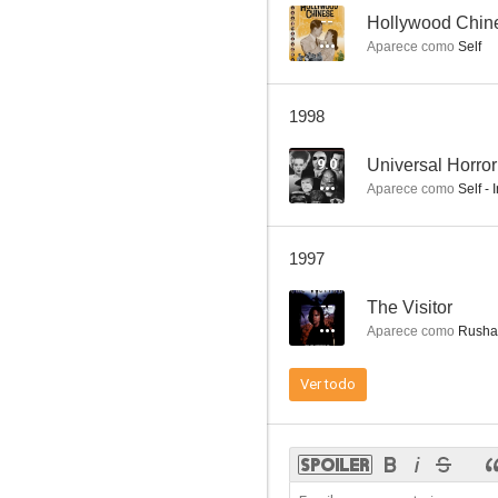
--
Hollywood Chin
Aparece como
Self
The Amazing Mr. X
1998
--
9.0
Universal Horror
Aparece como
Self - 
1997
--
The Visitor
Aparece como
Rusha
Estirpe de dragón
Ver todo
--