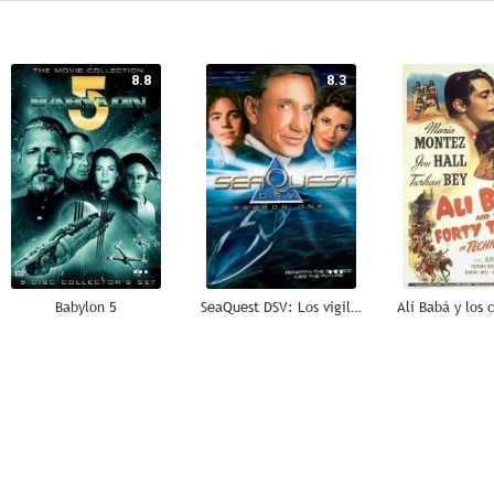
8.8
8.3
Babylon 5
SeaQuest DSV: Los vigilantes del fondo del mar
--
--