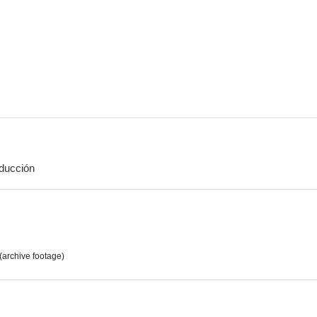
Hollywood Chinese
The Visitor
Asesinos vi
--
--
ducción
Identidad robada
Prisoners of the Casbah
Song of I
--
--
(archive footage)