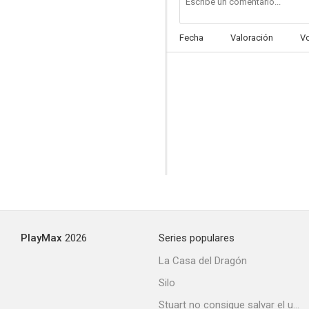
Fecha
Valoración
V
Peligro a fondo
--
PlayMax
2026
Series populares
La tumba de la momia
La Casa del Dragón
--
Silo
Stuart no consigue salvar el universo