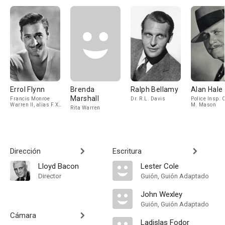
Errol Flynn
Brenda
Ralph Bellamy
Alan Hale
Marshall
Francis Monroe
Dr. R.L. Davis
Police Insp. 
Warren II, alias F.X.
M. Mason
Rita Warren
Pettijohn
Dirección
Escritura
Lloyd Bacon
Lester Cole
Director
Guión, Guión Adaptado
John Wexley
Guión, Guión Adaptado
Cámara
Ladislas Fodor