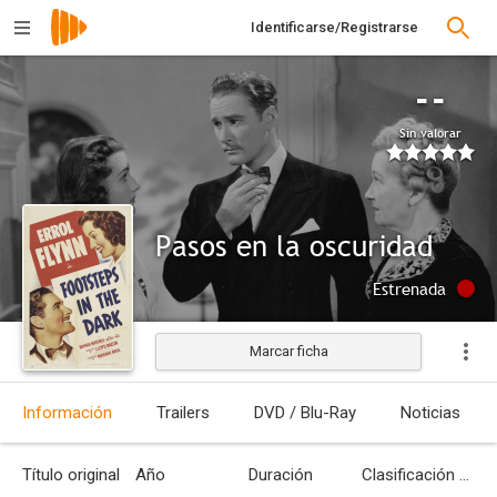
Identificarse/Registrarse
--
Sin valorar
Pasos en la oscuridad
Estrenada
Marcar ficha
Información
Trailers
DVD / Blu-Ray
Noticias
Título original
Año
Duración
Clasificación por edades