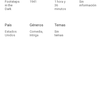
Footsteps
1941
1 hora y
Sin
in the
36
información
Dark
minutos
País
Géneros
Temas
Estados
Comedia
,
Sin
Unidos
Intriga
temas