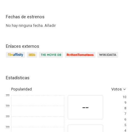
Fechas de estrenos
No hay ninguna fecha.
Añadir
Enlaces externos
Estadísticas
Popularidad
Votos
???
10
9
--
???
8
7
???
6
5
???
4