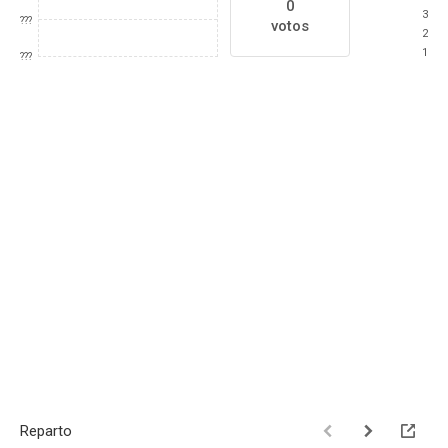
0
3
???
votos
2
1
???
Reparto