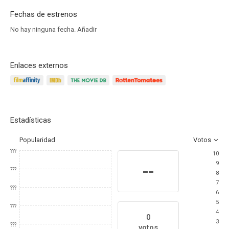
Fechas de estrenos
No hay ninguna fecha.
Añadir
Enlaces externos
Estadísticas
Popularidad
Votos
???
10
9
--
???
8
7
???
6
5
???
4
0
3
???
votos