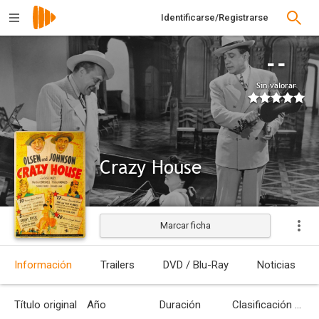
Identificarse/Registrarse
--
Sin valorar
Crazy House
Marcar ficha
Estrenada
Información
Trailers
DVD / Blu-Ray
Noticias
Título original
Año
Duración
Clasificación por edades