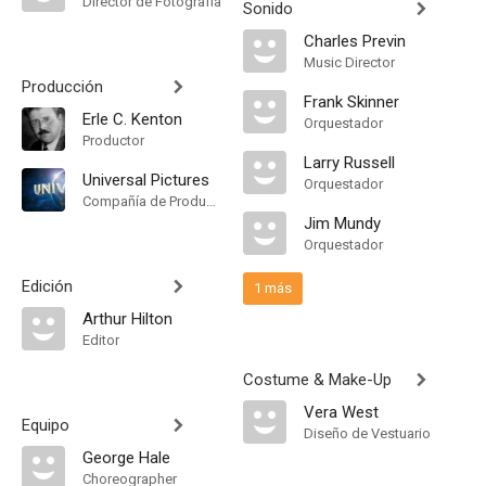
Director de Fotografía
Sonido
Charles Previn
Music Director
Producción
Frank Skinner
Erle C. Kenton
Orquestador
Productor
Larry Russell
Universal Pictures
Orquestador
Compañía de Produccion
Jim Mundy
Orquestador
Edición
1 más
Arthur Hilton
Editor
Costume & Make-Up
Vera West
Equipo
Diseño de Vestuario
George Hale
Choreographer