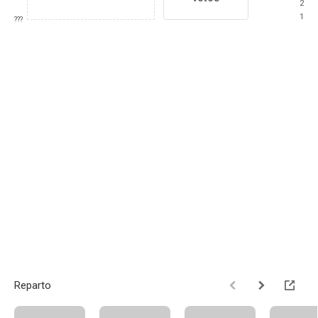
2
1
???
Reparto