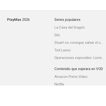
The Devil's Holiday
PlayMax
2026
Series populares
--
La Casa del Dragón
Silo
Stuart no consigue salvar el universo
Ted Lasso
Operaciones especiales: Lioness
Contenido que expirara en VOD
The Backyard
Amazon Prime Video
Netflix
Filmin
Movistar+