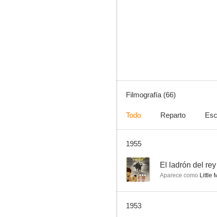
Sherlock Holmes y la mujer araña
--
Filmografía (66)
Todo
Reparto
Esc
1955
El ladrón del rey
--
--
El ladrón del rey
Aparece como
Little 
1953