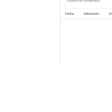
Fecha
Valoración
V
The Last Crooked Mile
--
The Vampire's Ghost
--