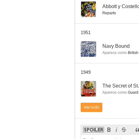
--
Reparto
Navy Bound
1951
--
--
Navy Bound
Aparece como
British Fis
1949
--
The Secret of St.
Aparece como
Guard 
I Wouldn't Be in Your Shoes
Ver todo
--