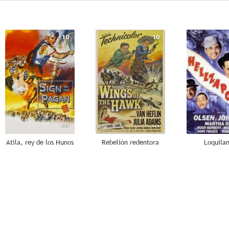
10
10
Atila, rey de los Hunos
Rebelión redentora
Loquila
8.4
8.0