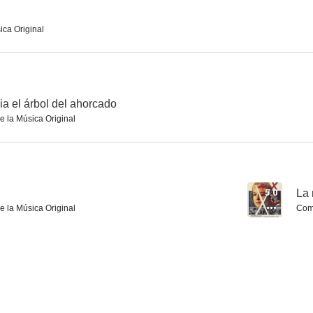
ica Original
El último sol
Aquellos duros años
El gran 
6.8
6.7
a el árbol del ahorcado
e la Música Original
5.0
La 
e la Música Original
Comp
Sabotaje
Sierra prohibida
Tierras le
6.6
6.4