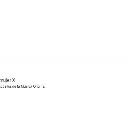
jefe
El regreso del monstruo
Sólo el cielo lo sabe
6.7
6.7
6.7
mujer X
ositor de la Música Original
janas
Todos a una (Gung Ho!)
El Hombre Lobo
6.4
6.3
6.1