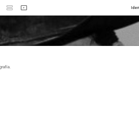
Iden
rafía.