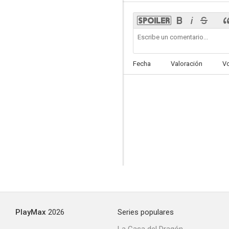
Bahía negra
Fecha
Valoración
V
6.0
El hombre de las mil caras
6.0
PlayMax
2026
Series populares