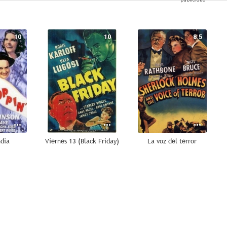
10
10
8.5
ndia
Viernes 13 (Black Friday)
La voz del terror
8.0
8.0
8.0