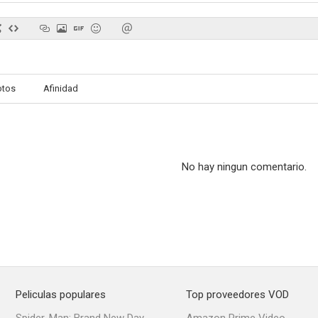
Sherlock Holmes y el arma secreta
Himno de batalla
Horizontes 
otos
Afinidad
6.0
6.0
No hay ningun comentario.
Escrito sobre el viento
Su único deseo
Río Apa
6.0
5.5
Peliculas populares
Top proveedores VOD