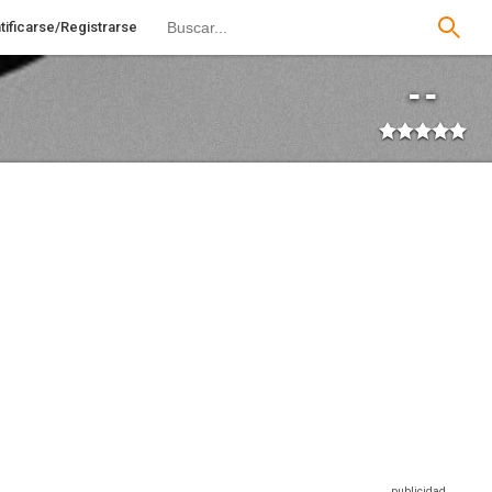
tificarse/Registrarse
--