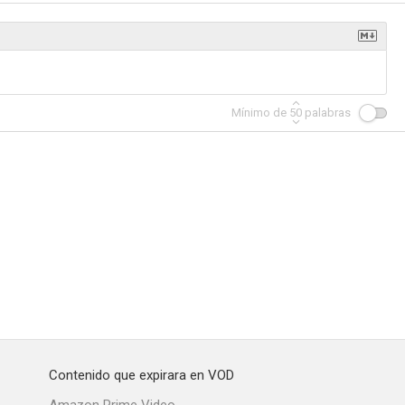
lejanos
Abbott y Costello contra los fantasmas
Sherlock Holmes en Washington
Mínimo de
50
palabras
6.0
6.0
6.0
che
Mi mula Francis
Bagdad
5.5
5.2
5.0
Contenido que expirara en VOD