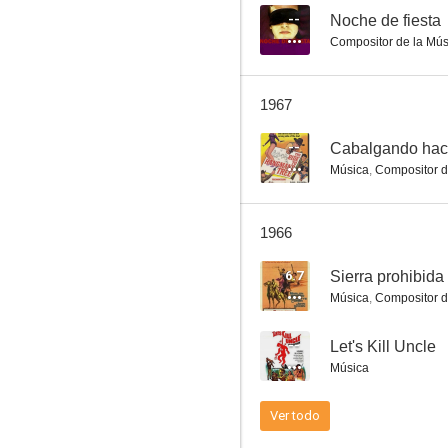
--
Noche de fiesta
Compositor de la Mús
El valle de la violencia
1967
6.9
--
Cabalgando haci
Música
,
Compositor d
1966
6.7
Sierra prohibida
Música
,
Compositor d
A través del espejo
--
Let's Kill Uncle
6.6
Música
Ver todo