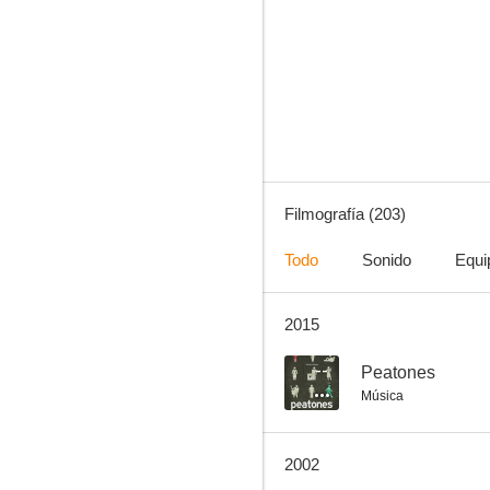
El invisible Harvey
8.0
Filmografía (203)
Todo
Sonido
Equi
2015
Winchester 73
7.0
--
Peatones
Música
2002