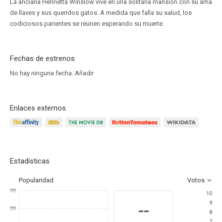
La anciana Henrietta Winslow vive en una solitaria mansión con su ama
de llaves y sus queridos gatos. A medida que falla su salud, los
codiciosos parientes se reúnen esperando su muerte.
Fechas de estrenos
No hay ninguna fecha.
Añadir
Enlaces externos
Estadísticas
Popularidad
Votos
???
10
9
--
???
8
7