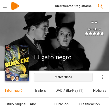
Identificarse/Registrarse
--
Sin valorar
El gato negro
Marcar ficha
Estrenada
Información
Trailers
DVD / Blu-Ray
(1)
Noticias
Título original
Año
Duración
Clasificación por edades