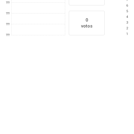
???
6
5
???
4
0
3
???
votos
2
1
???