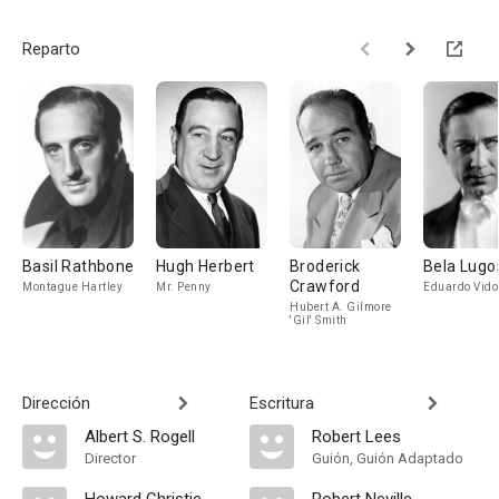
Reparto
Basil Rathbone
Hugh Herbert
Broderick
Bela Lugo
Crawford
Montague Hartley
Mr. Penny
Eduardo Vido
Hubert A. Gilmore
'Gil' Smith
Dirección
Escritura
Albert S. Rogell
Robert Lees
Director
Guión, Guión Adaptado