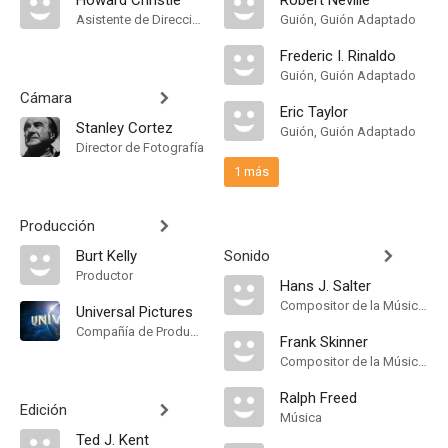
Howard Christie
Robert Neville
Asistente de Dirección
Guión, Guión Adaptado
Frederic I. Rinaldo
Guión, Guión Adaptado
Cámara
Eric Taylor
Stanley Cortez
Guión, Guión Adaptado
Director de Fotografía
1 más
Producción
Burt Kelly
Sonido
Productor
Hans J. Salter
Compositor de la Música Original, Música, Music Director
Universal Pictures
Compañía de Produccion
Frank Skinner
Compositor de la Música Original, Música
Ralph Freed
Edición
Música
Ted J. Kent