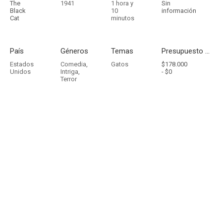
The
1941
1 hora y
Sin
Black
10
información
Cat
minutos
País
Géneros
Temas
Presupuesto - Ingresos
Estados
Comedia
,
Gatos
$178.000
Unidos
Intriga
,
-
$0
Terror