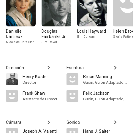
Danielle
Douglas
Louis Hayward
Helen Bro
Darrieux
Fairbanks Jr.
Bill Duncan
Gloria Patter
Nicole de Cortillion
Jim Trevor
Dirección
Escritura
Henry Koster
Bruce Manning
Director
Guión, Guión Adaptado, Historia
Frank Shaw
Felix Jackson
Asistente de Dirección
Guión, Guión Adaptado, Historia
Cámara
Sonido
Joseph A. Valentine
Hans J. Salter