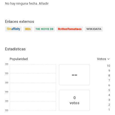
No hay ninguna fecha.
Añadir
Enlaces externos
Estadísticas
Popularidad
Votos
???
10
9
--
???
8
7
???
6
5
???
4
0
3
???
votos
2
1
???