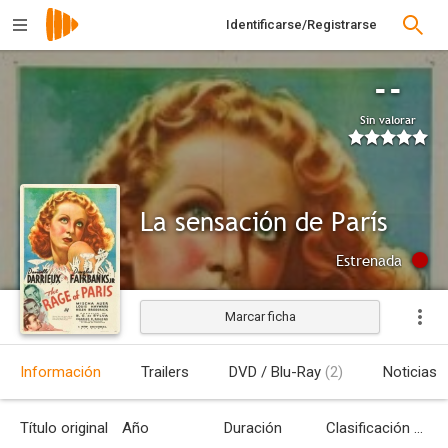
Identificarse/Registrarse
--
Sin valorar
La sensación de París
Estrenada
Marcar ficha
Información
Trailers
DVD / Blu-Ray
(2)
Noticias
Título original
Año
Duración
Clasificación por edades