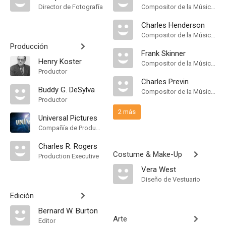
Director de Fotografía
Compositor de la Música Original
Charles Henderson
Compositor de la Música Original
Producción
Frank Skinner
Henry Koster
Compositor de la Música Original
Productor
Charles Previn
Buddy G. DeSylva
Compositor de la Música Original, Music Director
Productor
2 más
Universal Pictures
Compañía de Produccion
Charles R. Rogers
Costume & Make-Up
Production Executive
Vera West
Diseño de Vestuario
Edición
Bernard W. Burton
Arte
Editor