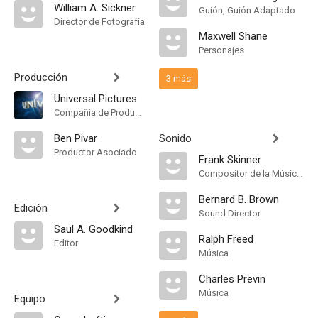
William A. Sickner
Guión, Guión Adaptado
Director de Fotografía
Maxwell Shane
Personajes
Producción
3 más
Universal Pictures
Compañía de Produccion
Ben Pivar
Sonido
Productor Asociado
Frank Skinner
Compositor de la Música Original, Música
Bernard B. Brown
Edición
Sound Director
Saul A. Goodkind
Ralph Freed
Editor
Música
Charles Previn
Música
Equipo