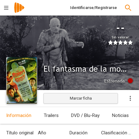
Identificarse/Registrarse
--
Sin valorar
El fantasma de la momia
Estrenada
Marcar ficha
Información
Trailers
DVD / Blu-Ray
Noticias
Título original
Año
Duración
Clasificación por edades