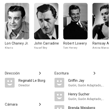
Lon Chaney Jr.
John Carradine
Robert Lowery
Ramsay 
Kharis
Yousef Bey
Tom Hervey
Amina Manso
Dirección
Escritura
Reginald Le Borg
Griffin Jay
Director
Guión, Guión Adaptado, Historia, Personajes
Henry Sucher
Guión, Guión Adaptado, Historia
Cámara
Brenda Weisberg