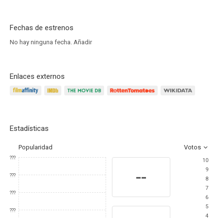
Fechas de estrenos
No hay ninguna fecha.
Añadir
Enlaces externos
Estadísticas
Popularidad
Votos
???
10
9
--
???
8
7
???
6
5
???
4