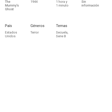
The
1944
1 hora y
Sin
Mummy's
1 minuto
información
Ghost
País
Géneros
Temas
Estados
Terror
Secuela
,
Unidos
Serie B