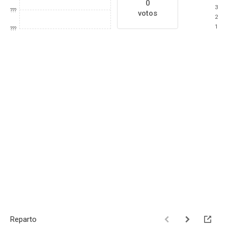
0
3
???
votos
2
1
???
Reparto