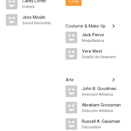
Carey Loftin
1 más
Dobles
Jess Moulin
Sound Recordist
Costume & Make-Up
Jack Pierce
Maquilladora
Vera West
Diseño de Vestuario
Arte
John B. Goodman
Dirección Artística
Abraham Grossman
Dirección Artística
Russell A. Gausman
Decorados