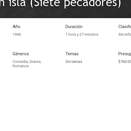
n isla (Siete pecadores)
Año
Duración
Clasif
1940
1 hora y 27 minutos
Sin inf
Géneros
Temas
Presup
Comedia
,
Drama
,
Sin temas
$760.0
Romance