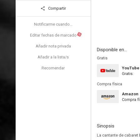
Compartir
Notificarme cuando...
N
Editar fechas de marcado
Añadir nota privada
Disponible en...
Añadir a la lista/s
Gratis
Recomendar
YouTube
Gratis:
Compra física
Amazon
Compra fí
Sinopsis
La cantante de cabaret 