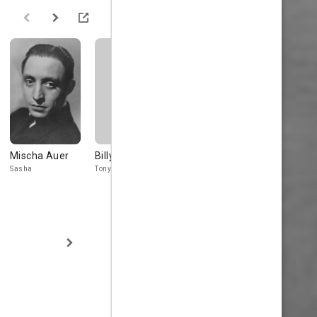
Mischa Auer
Billy Gilbert
Richard Carle
Samuel S.
Hinds
Sasha
Tony
District Officer
Governor