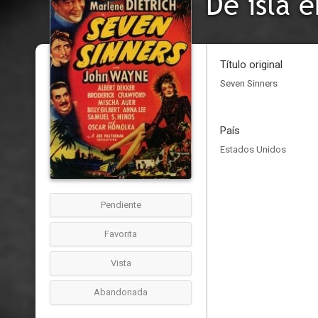
De isla e
Título original
Seven Sinners
País
Estados Unidos
Pendiente
Favorita
Vista
Abandonada