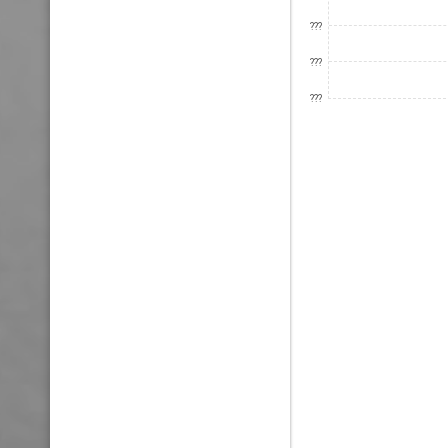
???
???
???