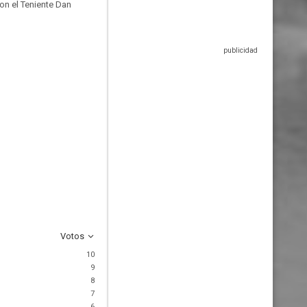
on el Teniente Dan
Votos
10
9
8
7
6