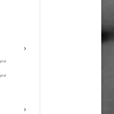
inal
inal