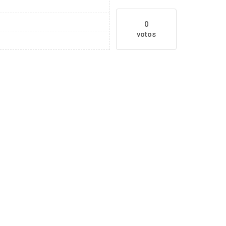
0
votos