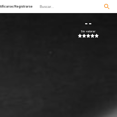
tificarse/Registrarse
--
Sin valorar