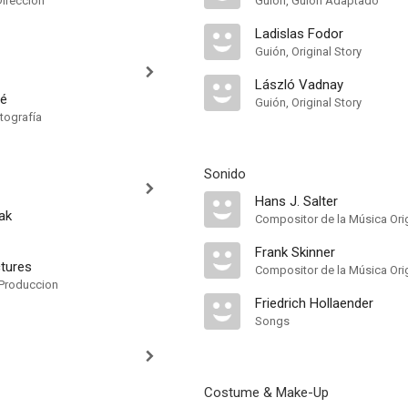
Dirección
Guión, Guión Adaptado
Ladislas Fodor
Guión, Original Story
László Vadnay
té
Guión, Original Story
tografía
Sonido
Hans J. Salter
ak
Compositor de la Música Orig
Frank Skinner
ctures
Compositor de la Música Orig
Produccion
Friedrich Hollaender
Songs
Costume & Make-Up