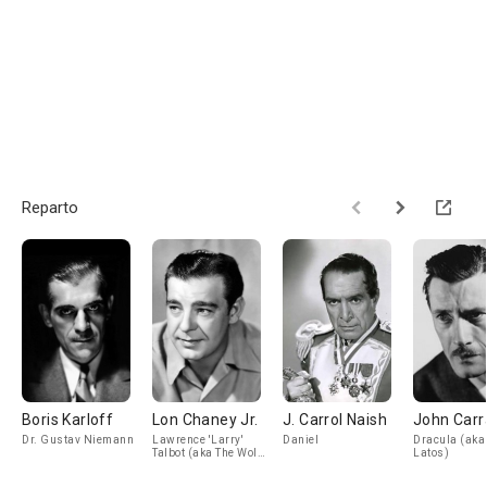
Reparto
Boris Karloff
Lon Chaney Jr.
J. Carrol Naish
John Carr
Dr. Gustav Niemann
Lawrence 'Larry'
Daniel
Dracula (aka
Talbot (aka The Wolf
Latos)
Man)