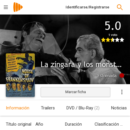
Identificarse/Registrarse
5.0
1 voto
La zíngara y los monstruos
Estrenada
Marcar ficha
Información
Trailers
DVD / Blu-Ray
(2)
Noticias
Título original
Año
Duración
Clasificación por edades