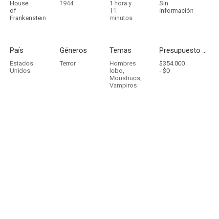
House
1944
1 hora y
Sin
of
11
información
Frankenstein
minutos
País
Géneros
Temas
Presupuesto - Ingresos
Estados
Terror
Hombres
$354.000
Unidos
lobo
,
-
$0
Monstruos
,
Vampiros