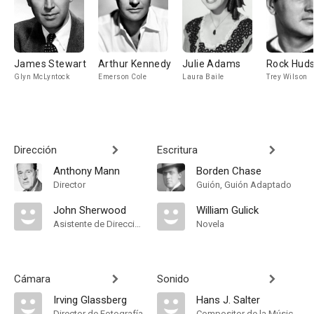
James Stewart
Arthur Kennedy
Julie Adams
Rock Hud
Glyn McLyntock
Emerson Cole
Laura Baile
Trey Wilson
Dirección
Escritura
Anthony Mann
Borden Chase
Director
Guión, Guión Adaptado
John Sherwood
William Gulick
Asistente de Dirección
Novela
Cámara
Sonido
Irving Glassberg
Hans J. Salter
Director de Fotografía
Compositor de la Música Original