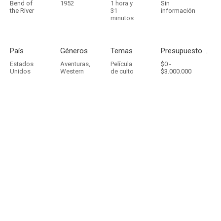
Bend of
1952
1 hora y
Sin
the River
31
información
minutos
País
Géneros
Temas
Presupuesto - Ingresos
Estados
Aventuras
,
Película
$0 -
Unidos
Western
de culto
$3.000.000