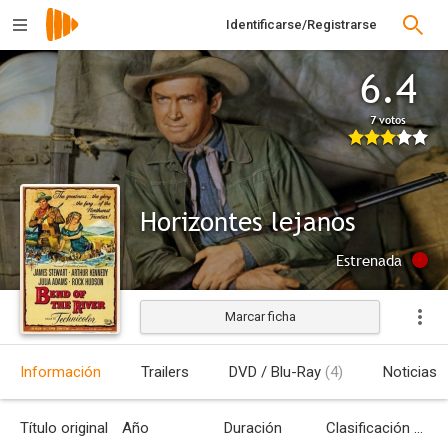
Identificarse/Registrarse
6.4
7 votos
Horizontes lejanos
Estrenada
Marcar ficha
Información
Trailers
DVD / Blu-Ray
(4)
Noticias
Título original
Año
Duración
Clasificación por edades