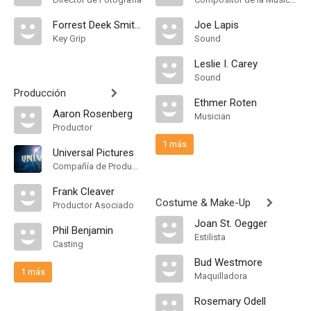
Forrest Deek Smith Sr.
Joe Lapis
Key Grip
Sound
Leslie I. Carey
Sound
Producción
Ethmer Roten
Aaron Rosenberg
Musician
Productor
1 más
Universal Pictures
Compañía de Produccion
Frank Cleaver
Costume & Make-Up
Productor Asociado
Joan St. Oegger
Phil Benjamin
Estilista
Casting
Bud Westmore
1 más
Maquilladora
Rosemary Odell