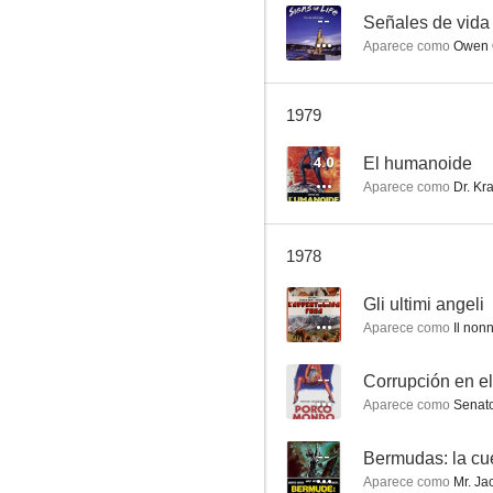
--
Señales de vida
Aparece como
Owen 
La batalla de Anzio
1979
7.0
4.0
El humanoide
Aparece como
Dr. Kr
1978
--
Gli ultimi angeli
Aparece como
Il non
Demasiado tarde para lágrimas
--
Corrupción en e
6.9
Aparece como
Senato
--
Bermudas: la cue
Aparece como
Mr. Ja