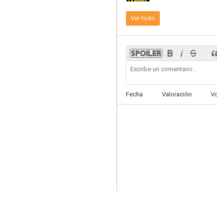
Ver todo
En una isla tranquila al sur
6.7
Fecha
Valoración
V
Hombres errantes
6.4