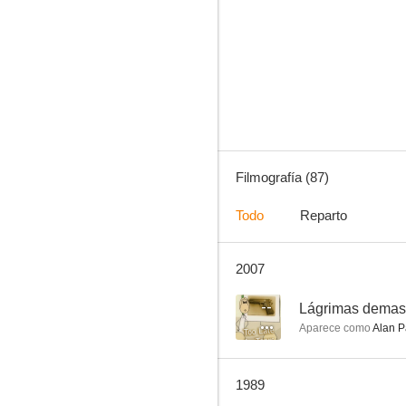
Horas desesperadas
7.5
Filmografía (87)
Todo
Reparto
2007
No profanar el sueño de los muertos
7.0
--
Lágrimas demas
Aparece como
Alan P
1989