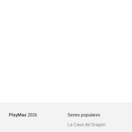
El crepúsculo de los audaces
--
Fuga sangrienta
--
PlayMax
2026
Series populares
La Casa del Dragón