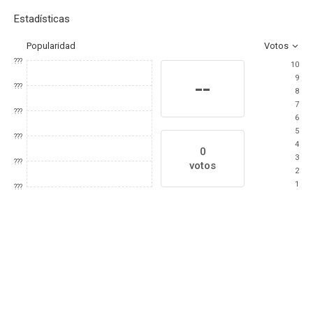
Estadísticas
Popularidad
Votos
???
10
9
--
???
8
7
???
6
5
???
4
0
3
???
votos
2
1
???