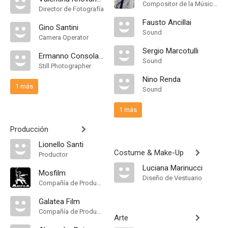
Compositor de la Música Original
Director de Fotografía
Fausto Ancillai
Gino Santini
Sound
Camera Operator
Sergio Marcotulli
Ermanno Consolazione
Sound
Still Photographer
Nino Renda
1 más
Sound
1 más
Producción
Lionello Santi
Costume & Make-Up
Productor
Luciana Marinucci
Mosfilm
Diseño de Vestuario
Compañía de Produccion
Galatea Film
Compañía de Produccion
Arte