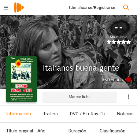
Identificarse/Registrarse
--
Sin valorar
Italianos buena gente
Estrenada
Marcar ficha
Información
Trailers
DVD / Blu-Ray
(1)
Noticias
Título original
Año
Duración
Clasificación por edades