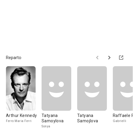
Reparto
Arthur Kennedy
Tatyana
Tatyana
Raffaele 
Samoylova
Samojlova
Ferro Maria Ferri
Gabrielli
Sonya