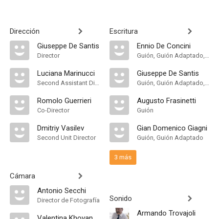
Dirección
Escritura
Giuseppe De Santis
Ennio De Concini
Director
Guión, Guión Adaptado, Historia
Luciana Marinucci
Giuseppe De Santis
Second Assistant Director
Guión, Guión Adaptado, Historia
Romolo Guerrieri
Augusto Frasinetti
Co-Director
Guión
Dmitriy Vasilev
Gian Domenico Giagni
Second Unit Director
Guión, Guión Adaptado
3 más
Cámara
Antonio Secchi
Sonido
Director de Fotografía
Armando Trovajoli
Valentina Khovanskaya