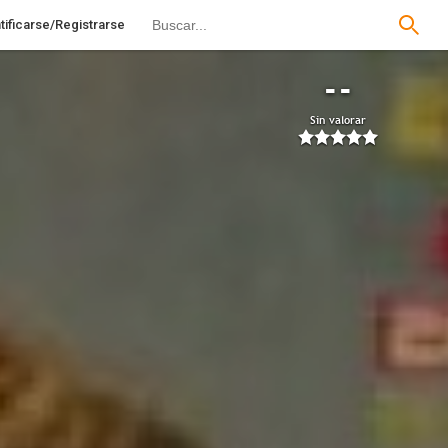
tificarse/Registrarse
--
Sin valorar