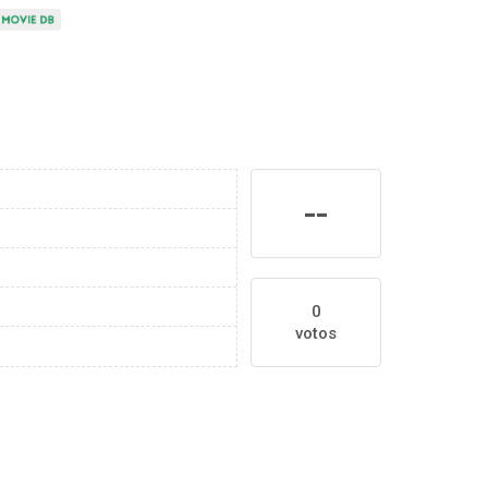
--
0
votos