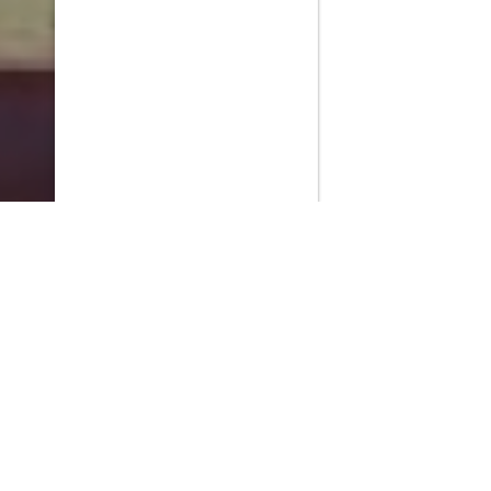
PlayMax
2026
Series populares
La Casa del Dragón
Silo
Stuart no consigue salvar el universo
Ted Lasso
Operaciones especiales: Lioness