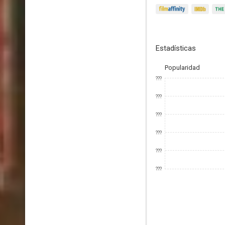
Estadísticas
Popularidad
???
???
???
???
???
???