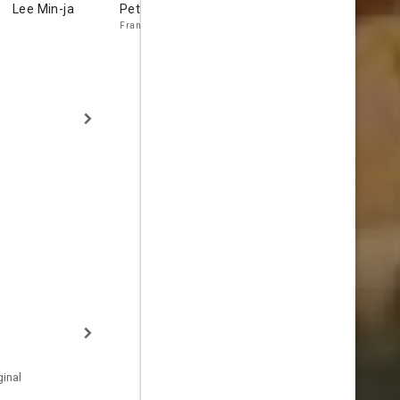
Lee Min-ja
Peter Strauss
Choi Nam-
Louise La
Hyeon
Frank Dixon
Miss Mirabel
inal