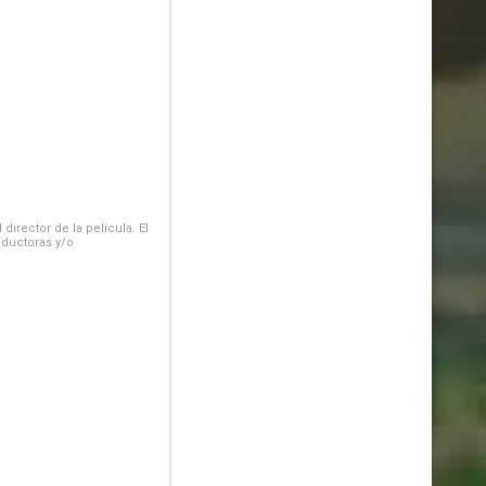
irector de la película. El
oductoras y/o