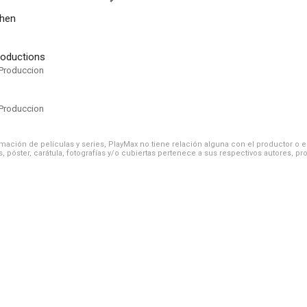
ohen
oductions
Produccion
Produccion
ación de películas y series, PlayMax no tiene relación alguna con el productor o el d
, póster, carátula, fotografías y/o cubiertas pertenece a sus respectivos autores, pr