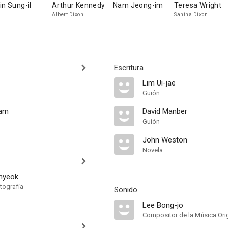
in Sung-il
Arthur Kennedy
Nam Jeong-im
Teresa Wright
Albert Dixon
Santha Dixon
Escritura
Lim Ui-jae
Guión
Nam
David Manber
Guión
John Weston
Novela
hyeok
tografía
Sonido
Lee Bong-jo
Compositor de la Música Orig