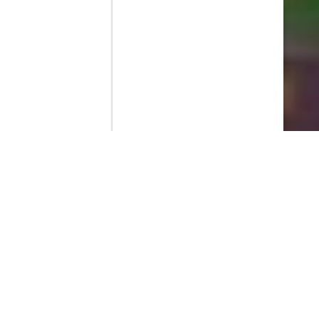
Contenido que expirara en VOD
Amazon Prime Video
Netflix
Filmin
Movistar+
Movistar+ Fibra