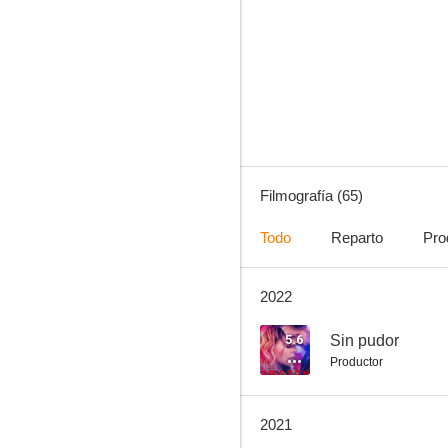
Batman: La serie animada
6.1
Filmografía (65)
Todo
Reparto
Pro
2022
Hasta que el cura nos separe
8.8
5.6
Sin pudor
Productor
2021