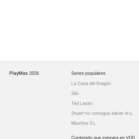
Judgment: The Court Martial of the Tiger of Malaya - General Yamashita
--
PlayMax
2026
Series populares
La Casa del Dragón
Silo
Héroes
Ted Lasso
Stuart no consigue salvar el universo
Muertos S.L.
Contenido que expirara en VOD