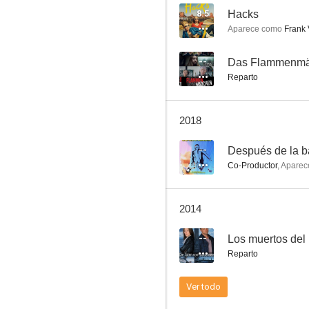
8.5
Hacks
Aparece como
Frank 
Las verdaderas aventuras de Jonny Quest
--
Das Flammenm
Reparto
8.0
2018
--
Después de la 
Co-Productor
,
Aparec
2014
El vuelo del ángel negro
--
7.6
Reparto
Ver todo