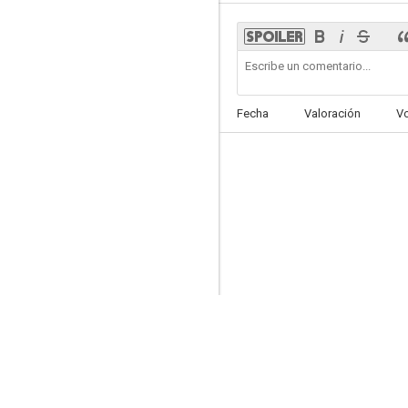
Juana de Arco
Fecha
Valoración
V
7.0
Campeón de campeones
6.6