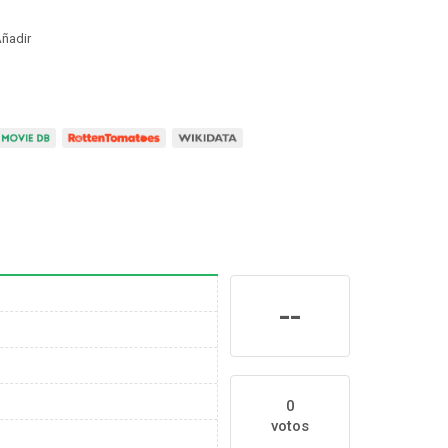
ñadir
--
0
votos