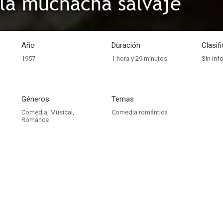
la muchacha salvaje
Año
Duración
Clasif
1957
1 hora y 29 minutos
Sin inf
Géneros
Temas
Comedia
,
Musical
,
Comedia romántica
Romance