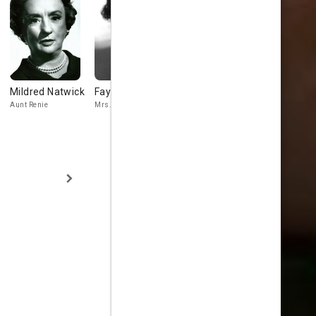
Mildred Natwick
Fay Wray
Philip Ober
Craig Hill
Aunt Renie
Mrs. Brent
Alfred Bissle
Ernie