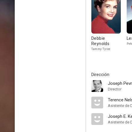
Debbie
Le
Reynolds
Pet
Tammy Tyree
Dirección
Joseph Pev
Director
Terence Nel
Asistente de 
Joseph E. K
Asistente de 