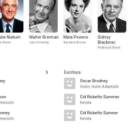
slie Nielsen
Walter Brennan
Mala Powers
Sidney
Blackmer
er Brent
John Dinwitty
Barbara Bissle
Professor Brent
Escritura
ney
Oscar Brodney
Guión, Guión Adaptado
son
Cid Ricketts Summer
Dirección
Novela
enney
Cid Ricketts Sumner
Dirección
Novela