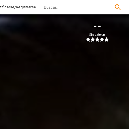
tificarse/Registrarse
--
Sin valorar