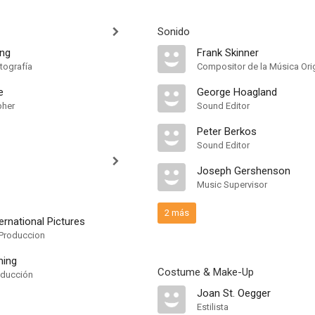
Sonido
ing
Frank Skinner
tografía
Compositor de la Música Orig
e
George Hoagland
pher
Sound Editor
Peter Berkos
Sound Editor
Joseph Gershenson
Music Supervisor
2 más
ternational Pictures
Produccion
ing
Costume & Make-Up
oducción
Joan St. Oegger
Estilista