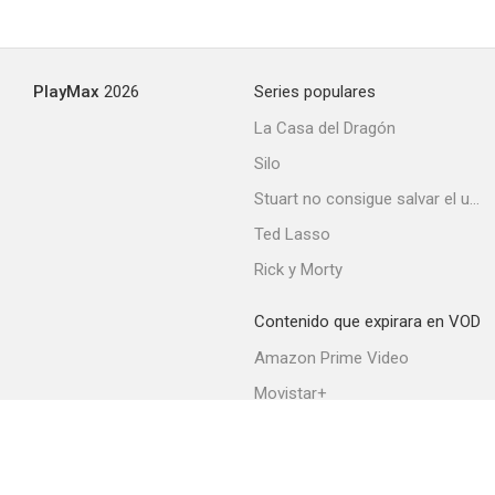
I Escaped from the Gestapo
PlayMax
2026
Series populares
--
La Casa del Dragón
Silo
Stuart no consigue salvar el universo
Ted Lasso
Rick y Morty
Contenido que expirara en VOD
Nazi Agent
Amazon Prime Video
--
Movistar+
Netflix
Filmin