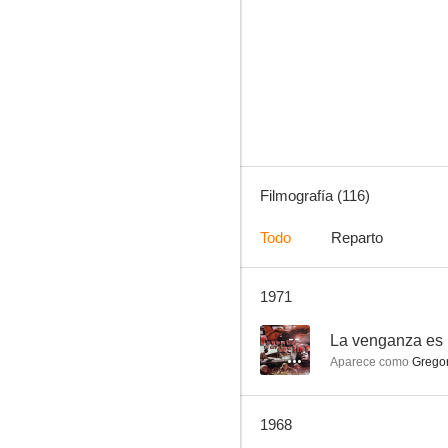
Alta sociedad
7.5
Filmografía (116)
Todo
Reparto
1971
Murmullos en la ciudad
7.0
--
La venganza es 
Aparece como
Grego
1968