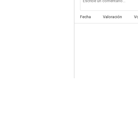
Fecha
Valoración
V
Daniel Boone
5.0
Escrito en el cielo
4.0