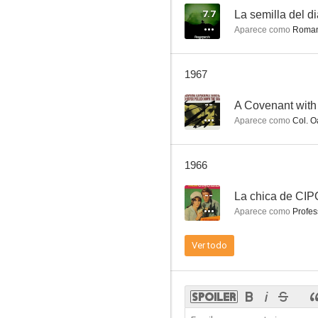
7.7
La semilla del d
Aparece como
Roman
Suez
1967
6.5
--
A Covenant with
Aparece como
Col. O
1966
--
La chica de CI
Aparece como
Profes
Mi marido está loco
Ver todo
6.0