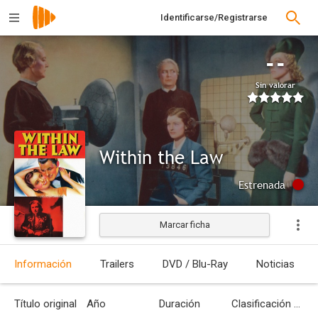
Identificarse/Registrarse
--
Sin valorar
Within the Law
Estrenada
Marcar ficha
Información
Trailers
DVD / Blu-Ray
Noticias
Título original
Año
Duración
Clasificación por edades