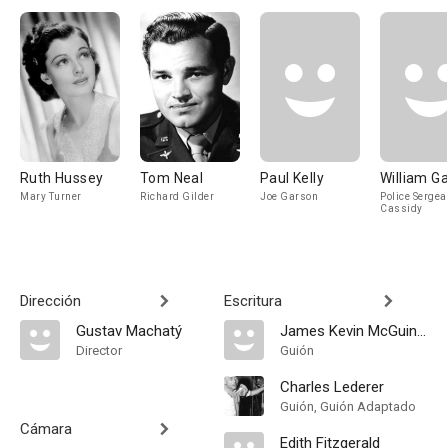
Ruth Hussey
Tom Neal
Paul Kelly
William G
Mary Turner
Richard Gilder
Joe Garson
Police Sergea
Cassidy
Dirección
Escritura
Gustav Machatý
James Kevin McGuinness
Director
Guión
Charles Lederer
Guión, Guión Adaptado
Cámara
Edith Fitzgerald