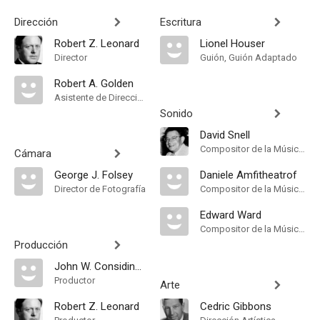
Dirección
Escritura
Robert Z. Leonard
Lionel Houser
Director
Guión, Guión Adaptado
Robert A. Golden
Asistente de Dirección
Sonido
David Snell
Compositor de la Música Original, Música
Cámara
George J. Folsey
Daniele Amfitheatrof
Director de Fotografía
Compositor de la Música Original
Edward Ward
Compositor de la Música Original
Producción
John W. Considine Jr.
Productor
Arte
Robert Z. Leonard
Cedric Gibbons