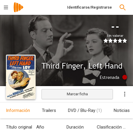
Identificarse/Registrarse
--
Sin valorar
Third Finger, Left Hand
Estrenada
Marcar ficha
Información
Trailers
DVD / Blu-Ray
(1)
Noticias
Título original
Año
Duración
Clasificación por edades