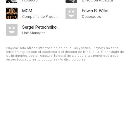
Productor
Dirección Artística
MGM
Edwin B. Willis
Compañía de Produccion
Decorados
Sergei Petschnikoff
Unit Manager
PlayMax solo ofrece información de películas y series, PlayMax no tiene
relación alguna con el productor o el director de la película. El copyright de
las imágenes, póster, carátula, fotografías y/o cubiertas pertenece a sus
respectivos autores, productoras y/o distribuidoras.