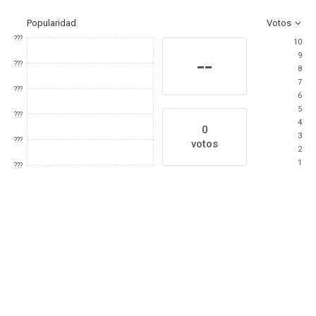
Popularidad
Votos
???
10
9
--
???
8
7
???
6
5
???
4
0
3
???
votos
2
1
???