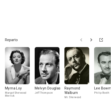
Reparto
Myrna Loy
Melvyn Douglas
Raymond
Lee Bow
Walburn
Margot Sherwood
Jeff Thompson
Philip Booth
Merrick
Mr. Sherwood