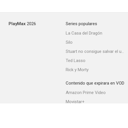
Alta sociedad
PlayMax
2026
Series populares
--
La Casa del Dragón
Silo
Stuart no consigue salvar el universo
Ted Lasso
Rick y Morty
Contenido que expirara en VOD
Loophole
Amazon Prime Video
--
Movistar+
Netflix
Filmin