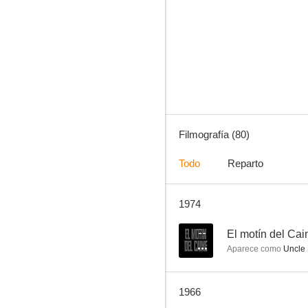
Bonanza
8.0
Filmografía (80)
Todo
Reparto
1974
La espada de Damasco
7.0
--
El motín del Cai
Aparece como
Uncle 
1966