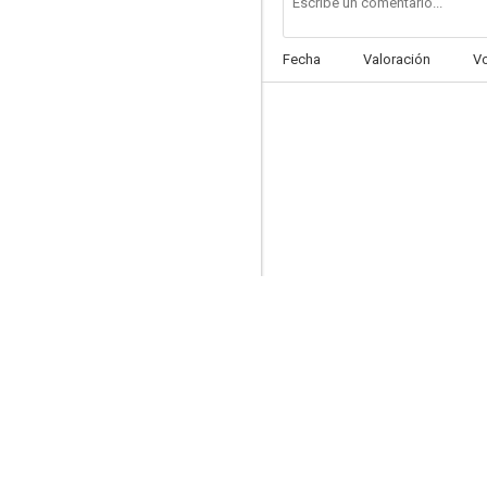
Fecha
Valoración
V
20.000 leguas de viaje submarino
6.0
La tela de araña
1.0