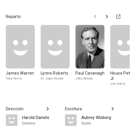
Reparto
James Warren
Lynne Roberts
Paul Cavanagh
House Pet
Jr.
Tony Ferris
Dr. Joan Hunter
John Kolvac
Jim Garry
Dirección
Escritura
Harold Daniels
Aubrey Wisberg
Director
Guión