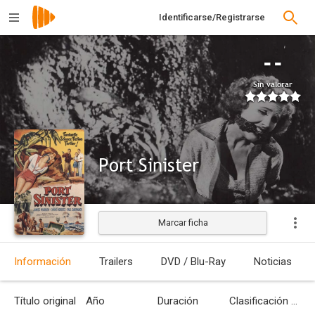
Identificarse/Registrarse
--
Sin valorar
Port Sinister
Marcar ficha
Estrenada
Información
Trailers
DVD / Blu-Ray
Noticias
Título original
Año
Duración
Clasificación por edades