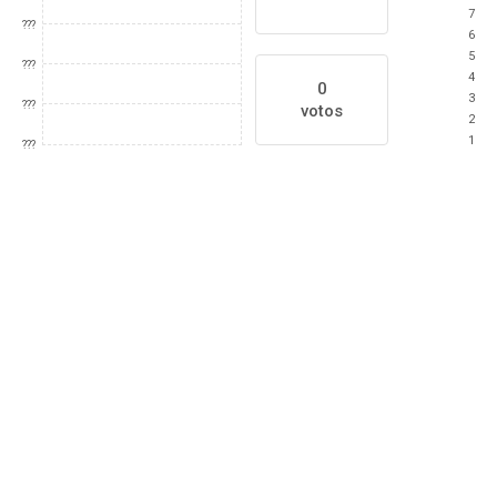
7
???
6
5
???
4
0
3
???
votos
2
1
???