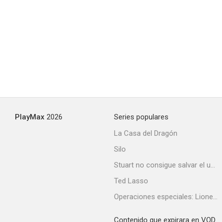
El hijo de la armada
--
PlayMax
2026
Series populares
La Casa del Dragón
Silo
El borrón de la familia
Stuart no consigue salvar el universo
--
Ted Lasso
Operaciones especiales: Lioness
Contenido que expirara en VOD