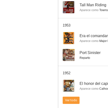
--
Tall Man Riding
Aparece como
Townsm
Mi marido está loco
1953
6.0
--
Era el comandan
Aparece como
Major 
--
Port Sinister
Reparto
1952
Unión Pacífico
6.4
El honor del cap
3.0
Aparece como
Calhou
Ver todo