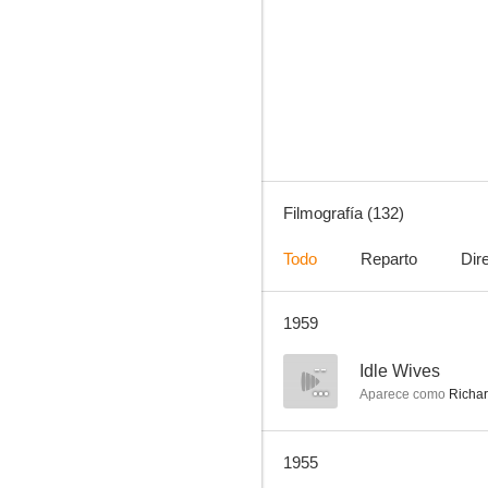
Los hermanos Marx en el Oeste
7.0
Filmografía (132)
Todo
Reparto
Dir
1959
Dirigible
6.5
--
Idle Wives
Aparece como
Richa
1955