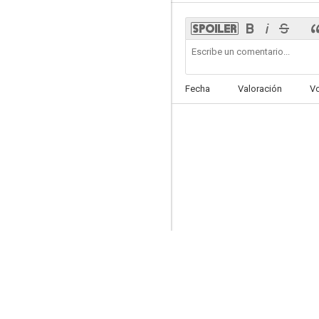
Quiero a este hombre
Fecha
Valoración
V
--
Era el comandante Callicut
--