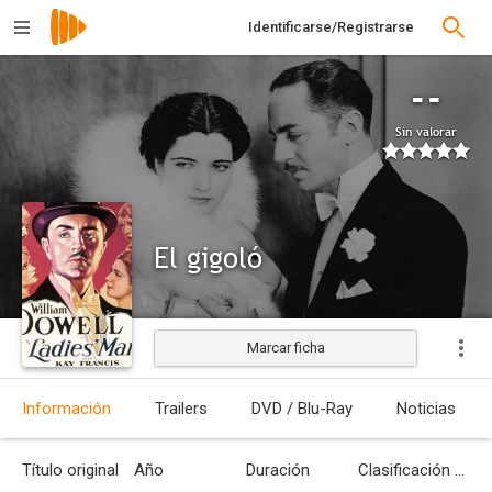
Identificarse/Registrarse
--
Sin valorar
El gigoló
Marcar ficha
Estrenada
Información
Trailers
DVD / Blu-Ray
Noticias
Título original
Año
Duración
Clasificación por edades