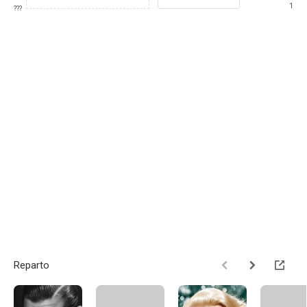
1
???
Reparto