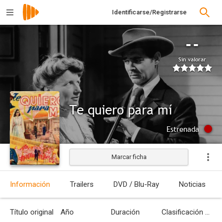
Identificarse/Registrarse
--
Sin valorar
Te quiero para mí
Estrenada
Marcar ficha
Información
Trailers
DVD / Blu-Ray
Noticias
Título original
Año
Duración
Clasificación por edades