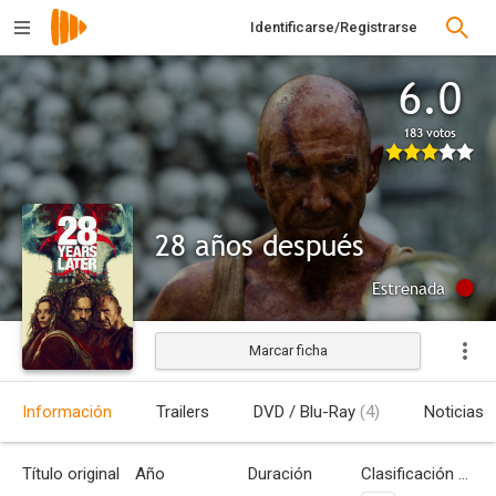
Identificarse/Registrarse
6.0
183 votos
28 años después
Estrenada
Marcar ficha
Información
Trailers
DVD / Blu-Ray
(4)
Noticias
Título original
Año
Duración
Clasificación por edades