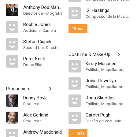
Anthony Dod Mantle
'G' Hastings
Director de Fotografía
Compositor de la Música Original
Robbie Jones
18 más
Additional Camera
Stefan Ciupek
Second Unit Director of Photography, "B" Camera Operator
Costume & Make-Up
Peter Keith
Kirsty Mcqueen
Drone Pilot
Estilista, Maquilladora
Jodie Llewellyn
Estilista, Maquilladora
Producción
Danny Boyle
Rona Skuodas
Productor
Estilista, Maquilladora
Alex Garland
Gareth Pugh
Productor
Diseño de Vestuario
Andrew Macdonald
11 más