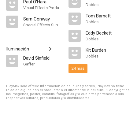
Paul O'Hara
Dobles
Visual Effects Producer
Tom Barnett
Sam Conway
Dobles
Special Effects Supervisor
Eddy Beckett
Dobles
Iluminación
Kit Burden
Dobles
David Sinfield
Gaffer
24 más
PlayMax solo ofrece información de películas y series, PlayMax no tiene
relación alguna con el productor o el director de la película. El copyright de
las imágenes, póster, carátula, fotografías y/o cubiertas pertenece a sus
respectivos autores, productoras y/o distribuidoras.