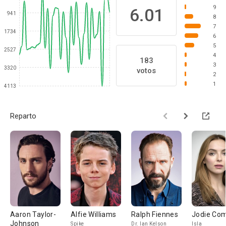
9
6.01
941
8
7
1734
6
5
2527
4
183
3
3320
votos
2
1
4113
Reparto
Aaron Taylor-
Alfie Williams
Ralph Fiennes
Jodie Co
Johnson
Spike
Dr. Ian Kelson
Isla