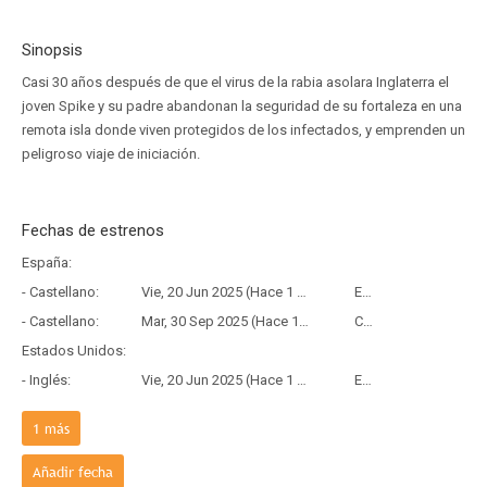
Sinopsis
Casi 30 años después de que el virus de la rabia asolara Inglaterra el
joven Spike y su padre abandonan la seguridad de su fortaleza en una
remota isla donde viven protegidos de los infectados, y emprenden un
peligroso viaje de iniciación.
Fechas de estrenos
España:
- Castellano:
Vie, 20 Jun 2025 (Hace 1 año y 1 mes)
Estreno
- Castellano:
Mar, 30 Sep 2025 (Hace 10 meses y 8 días)
Copia Física
Estados Unidos:
- Inglés:
Vie, 20 Jun 2025 (Hace 1 año y 1 mes)
Estreno
Francia:
1
más
- Frances:
Mié, 18 Jun 2025 (Hace 1 año y 1 mes)
Estreno
Añadir fecha