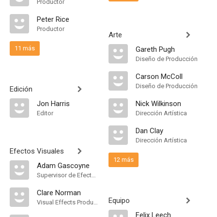
Productor
Peter Rice
Productor
Arte
11 más
Gareth Pugh
Diseño de Producción
Carson McColl
Diseño de Producción
Edición
Jon Harris
Nick Wilkinson
Editor
Dirección Artística
Dan Clay
Dirección Artística
Efectos Visuales
12 más
Adam Gascoyne
Supervisor de Efectos Visuales
Clare Norman
Equipo
Visual Effects Producer
Felix Leech