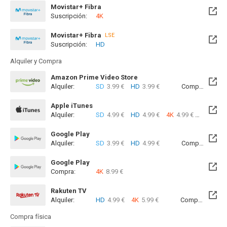
Movistar+ Fibra
Suscripción:
4K
Disponible hasta el Vie, 08 Ene 2027 (Quedan 5 meses)
Movistar+ Fibra
LSE
Suscripción:
HD
Disponible hasta el Vie, 08 Ene 2027 (Quedan 5 meses)
Alquiler y Compra
Amazon Prime Video Store
Alquiler:
SD
3.99 €
HD
3.99 €
Compra:
SD
7
Apple iTunes
Alquiler:
SD
4.99 €
HD
4.99 €
4K
4.99 €
Com
Google Play
Alquiler:
SD
3.99 €
HD
4.99 €
Compra:
SD
7
Google Play
Compra:
4K
8.99 €
Rakuten TV
Alquiler:
HD
4.99 €
4K
5.99 €
Compra:
SD
7
Compra física