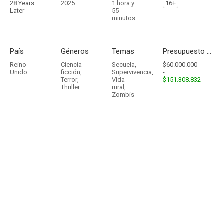
28 Years
2025
1 hora y
16+
Later
55
minutos
País
Géneros
Temas
Presupuesto - Ingresos
Reino
Ciencia
Secuela
,
$60.000.000
Unido
ficción
,
Supervivencia
,
-
Terror
,
Vida
$151.308.832
Thriller
rural
,
Zombis