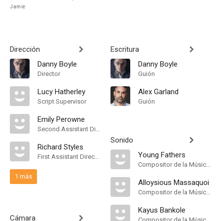
Jamie
Dirección
Escritura
Danny Boyle
Danny Boyle
Director
Guión
Lucy Hatherley
Alex Garland
Script Supervisor
Guión
Emily Perowne
Second Assistant Director
Sonido
Richard Styles
Young Fathers
First Assistant Director
Compositor de la Música Original
1 más
Alloysious Massaquoi
Compositor de la Música Original
Kayus Bankole
Cámara
Compositor de la Música Original