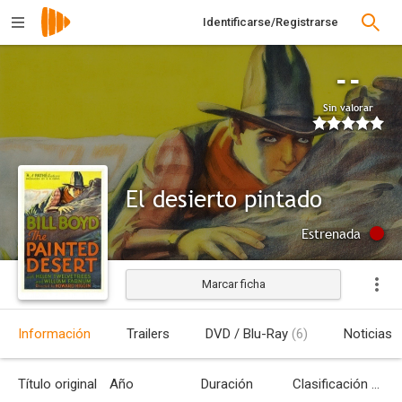
Identificarse/Registrarse
--
Sin valorar
El desierto pintado
Estrenada
Marcar ficha
Información
Trailers
DVD / Blu-Ray
(6)
Noticias
Título original
Año
Duración
Clasificación por edades