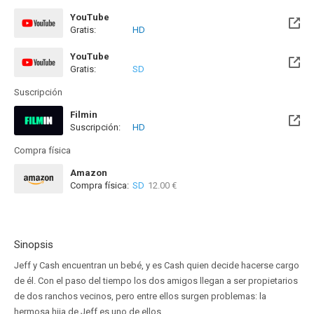
YouTube
Gratis:
HD
YouTube
Gratis:
SD
Suscripción
Filmin
Suscripción:
HD
Disponible hasta el Sab, 16 Ene 2027 (Quedan 5 meses)
Compra física
Amazon
Compra física:
SD
12.00 €
Sinopsis
Jeff y Cash encuentran un bebé, y es Cash quien decide hacerse cargo
de él. Con el paso del tiempo los dos amigos llegan a ser propietarios
de dos ranchos vecinos, pero entre ellos surgen problemas: la
hermosa hija de Jeff es uno de ellos