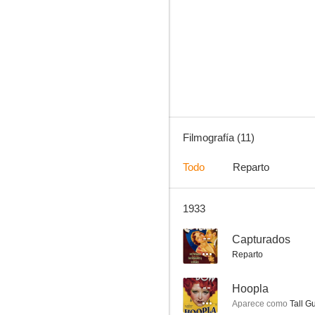
Capturados
--
Filmografía (11)
Todo
Reparto
1933
Esclavos de la tierra
--
--
Capturados
Reparto
--
Hoopla
Aparece como
Tall G