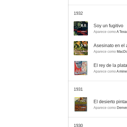
1932
Lejos de Broadway
8.0
Soy un fugitivo
Aparece como
A Texa
5.0
Asesinato en el 
Aparece como
MacDo
--
El rey de la plat
Aparece como
A mine
1931
--
El desierto pint
Aparece como
Denver
1930