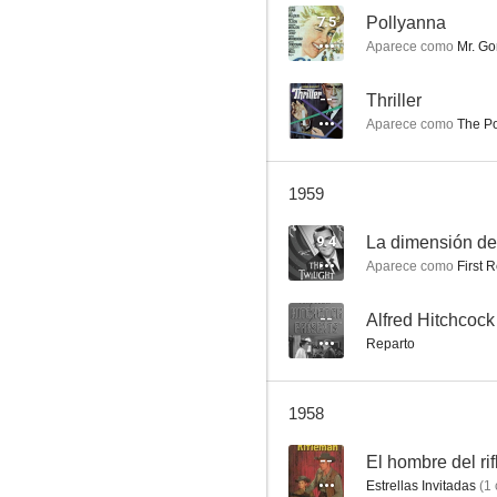
7.5
Pollyanna
Aparece como
Mr. G
Ciudad mágica
--
Thriller
Aparece como
The Po
--
1959
9.4
La dimensión d
Aparece como
First 
--
Alfred Hitchcock
Reparto
El hombre alto
--
1958
--
El hombre del rif
Estrellas Invitadas
(
1