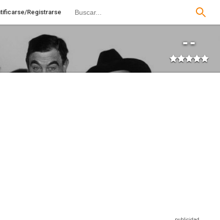
tificarse/Registrarse
--