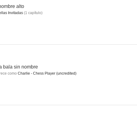
hombre alto
ellas Invitadas
(
1
capítulo
)
n nombre
El gran desfile de la comedia
La dimensión desconocida: El Sr. Garrity y las tumbas
--
--
--
 bala sin nombre
rece como
Charlie - Chess Player (uncredited)
l rifle
The Golden Age of Comedy
State Trooper (TV Series)
--
--
--