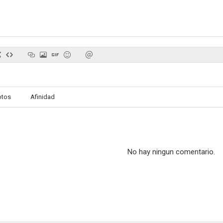
Sargento Preston
Ma and Pa Kettle at Home
Investigación
--
--
otos
Afinidad
No hay ningun comentario.
Schlitz Playhouse of Stars
The Good Humor Man
El rey del
--
--