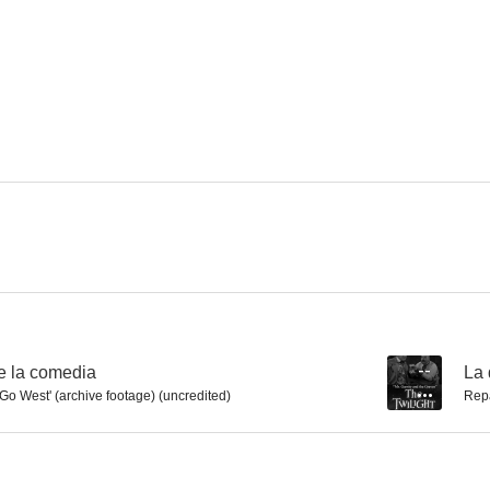
Lazo sagrado
Plumas de caballo
La mujer de
6.3
6.0
En alas de la danza
Pasión bajo la niebla
El arca d
5.0
4.5
de la comedia
--
La 
 'Go West' (archive footage) (uncredited)
Rep