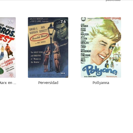
7.9
7.6
7.5
Los hermanos Marx en el Oeste
Perversidad
Pollyanna
6.9
6.5
6.4