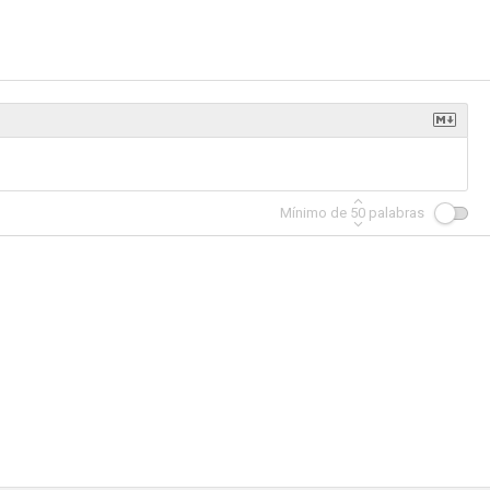
 criminal
Carson City
Hopalong Cassidy
--
--
--
Mínimo de
50
palabras
 Oeste
Un asesino inocente
Estación Unión
--
--
--