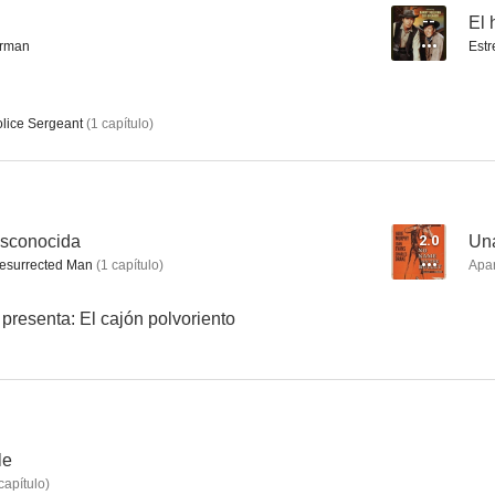
--
El 
orman
Estr
Patrulla de medianoche
Vinieron del Espacio (Llegó del más allá)
Una bala si
lice Sergeant
(
1
capítulo
)
--
--
esconocida
2.0
Una
Resurrected Man
(
1
capítulo
)
Apa
 presenta: El cajón polvoriento
Thriller
Alfred Hitchcock presenta: El cajón polvoriento
El hombre de
--
--
le
capítulo
)