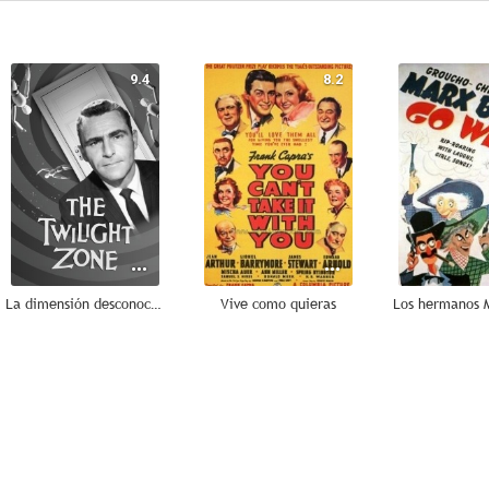
9.4
8.2
La dimensión desconocida
Vive como quieras
7.0
6.9