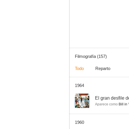
Ruta de utopía
6.4
Filmografía (157)
Todo
Reparto
1964
Sólo se vive una vez
5.0
--
El gran desfile 
Aparece como
Bill in
1960