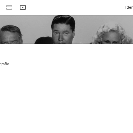
Iden
rafía.