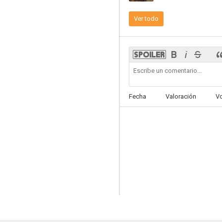
Ver todo
Buffalo Bill Jr.
--
Fecha
Valoración
V
Glory Alley
--