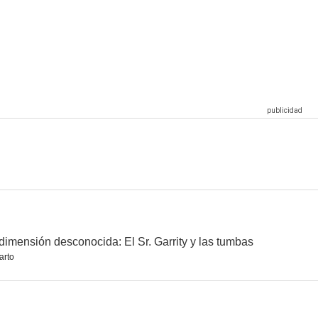
l obispo
Encubridora
La pícara puritana
6.0
6.0
5.7
e oro
Agárrame ese fantasma
Cleopatra
2.0
--
--
dimensión desconocida: El Sr. Garrity y las tumbas
arto