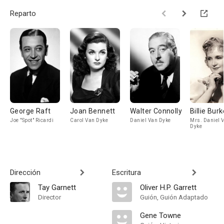
Reparto
George Raft
Joan Bennett
Walter Connolly
Billie Burk
Joe "Spot" Ricardi
Carol Van Dyke
Daniel Van Dyke
Mrs. Daniel 
Dyke
Dirección
Escritura
Tay Garnett
Oliver H.P. Garrett
Director
Guión, Guión Adaptado
Gene Towne