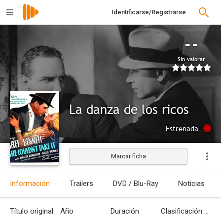
Identificarse/Registrarse
--
Sin valorar
La danza de los ricos
Estrenada
Marcar ficha
Información
Trailers
DVD / Blu-Ray
Noticias
Título original
Año
Duración
Clasificación por edades