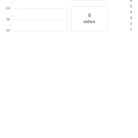
6
5
???
4
0
3
???
votos
2
1
???