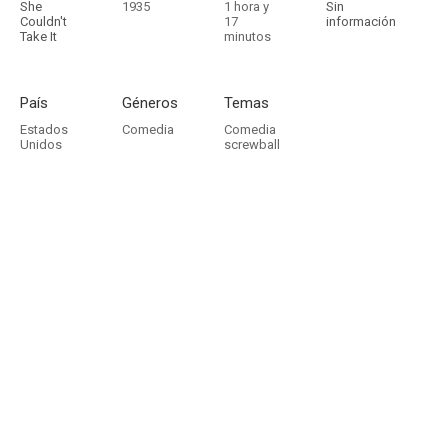
She
1935
1 hora y
Sin
Couldn't
17
información
Take It
minutos
País
Géneros
Temas
Estados
Comedia
Comedia
Unidos
screwball