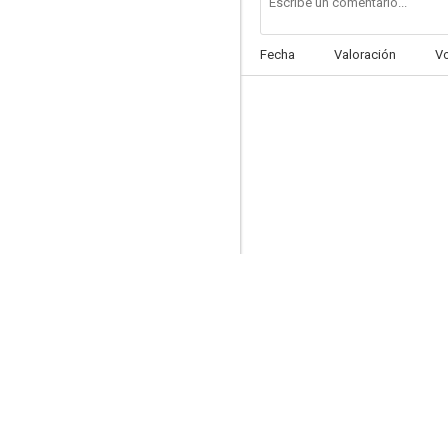
Fecha
Valoración
V
Calle River, 99
6.0
Atraco al furgón blindado
5.7