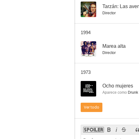
--
Tarzán: Las ave
Director
El fantasma de Canterville
1994
6.5
--
Marea alta
Director
1973
--
Ocho mujeres
Aparece como
Drunk 
Tienda de locos
Ver todo
6.3