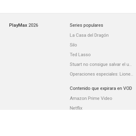
New Mexico
PlayMax
2026
Series populares
--
La Casa del Dragón
Silo
Ted Lasso
Stuart no consigue salvar el universo
Operaciones especiales: Lioness
Contenido que expirara en VOD
Yo fui espía americana
Amazon Prime Video
--
Netflix
Filmin
Movistar+