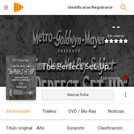
Identificarse/Registrarse
--
Sin valorar
The Perfect Set-Up
Estrenada
Marcar ficha
Información
Trailers
DVD / Blu-Ray
Noticias
Título original
Año
Duración
Clasificación por edades