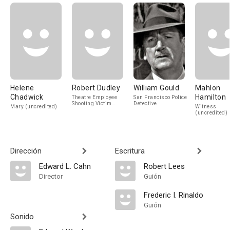
Helene
Robert Dudley
William Gould
Mahlon
Chadwick
Hamilton
Theatre Employee
San Francisco Police
Shooting Victim
Detective
Mary (uncredited)
Witness
(uncredited)
(uncredited)
(uncredited)
Dirección
Escritura
Edward L. Cahn
Robert Lees
Director
Guión
Frederic I. Rinaldo
Guión
Sonido