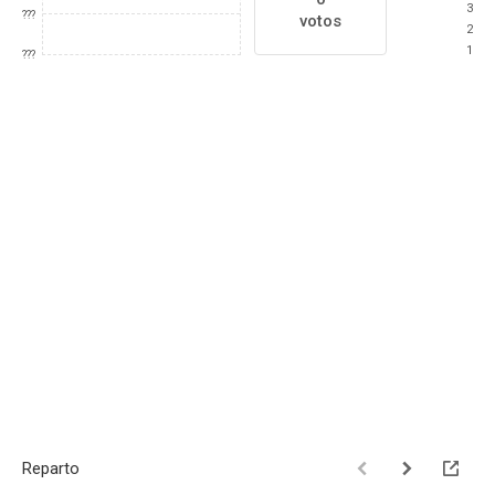
3
???
votos
2
1
???
Reparto