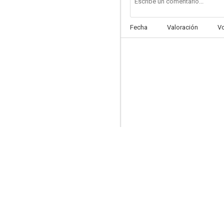
Fecha
Valoración
V
El cantor del río
--
La usurpadora
--