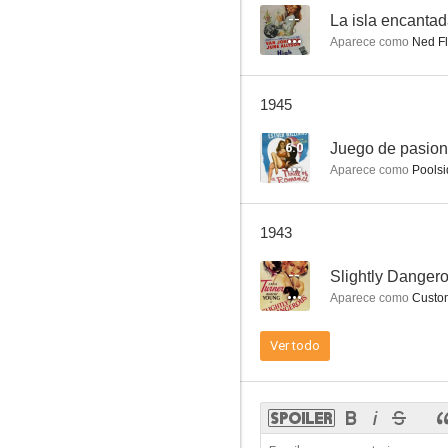
--
La isla encanta
Aparece como
Ned Fl
Fingers at the Window
1945
--
6.0
Juego de pasio
Aparece como
Poolsi
1943
--
Slightly Danger
Aparece como
Custom
The Boss Rider of Gun Creek
Ver todo
--