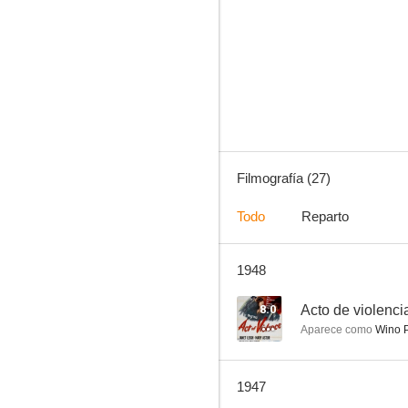
Juego de pasiones
--
Filmografía (27)
Todo
Reparto
1948
Mercaderes de ilusiones
--
8.0
Acto de violenci
Aparece como
Wino P
1947