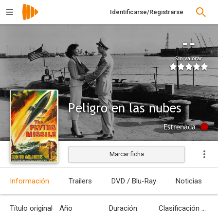
Identificarse/Registrarse
--
Sin valorar
Peligro en las nubes
Estrenada
Marcar ficha
Información
Trailers
DVD / Blu-Ray
Noticias
Título original
Año
Duración
Clasificación por edades