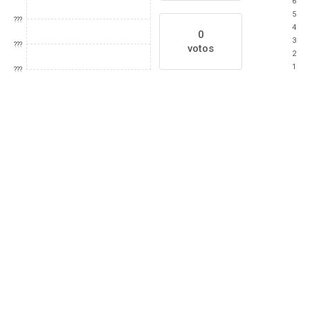
6
5
???
4
0
3
???
votos
2
1
???