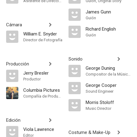
Asistente de Dirección
Guión, Original Story
James Gunn
Guión
Cámara
Richard English
William E. Snyder
Guión
Director de Fotografía
Sonido
Producción
George Duning
Jerry Bresler
Compositor de la Música Original
Productor
George Cooper
Columbia Pictures
Sound Engineer
Compañía de Produccion
Morris Stoloff
Music Director
Edición
Viola Lawrence
Costume & Make-Up
Editor