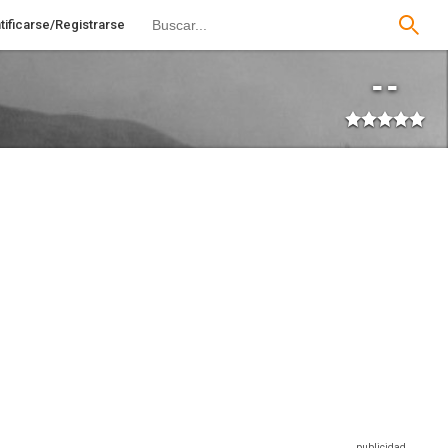
tificarse/Registrarse
--