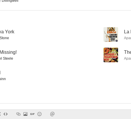
 Dillingwell
va York
--
La 
Once to Every Woman
Father Brown, Detective
 Stone
Apa
--
--
Missing!
--
The
l Steele
Apa
d
uinn
Fueros humanos
Al borde de la quinta avenida
Tú serás