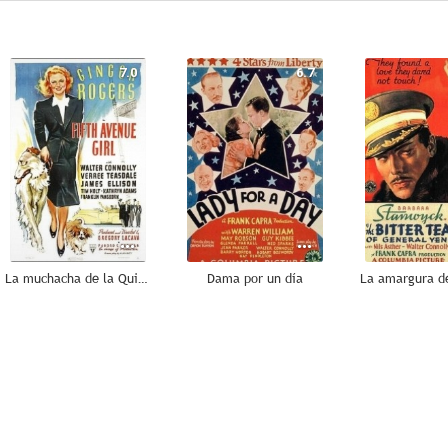
7.0
6.7
La muchacha de la Quinta Avenida
Dama por un día
--
--