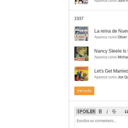
Aparece como
John P.
1937
6.0
La reina de Nue
Whom the Gods Destroy
Aparece como
Oliver
--
--
Nancy Steele Is 
Aparece como
Michae
--
Let's Get Marrie
Aparece como
Joe Q
Ver todo
Hombres de acero