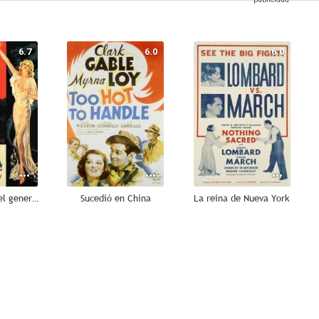
6.7
6.0
6.0
La amargura del general Yen
Sucedió en China
La reina de Nueva York
--
--
--