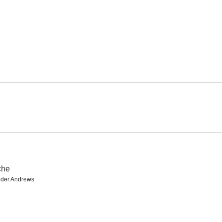
Sucedió una noche
The Great Victor Herbert
--
--
The Girl Downstairs
Start Cheering
El hombre 
--
--
che
der Andrews