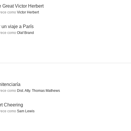
 Great Victor Herbert
rece como
Victor Herbert
en el río
Soak the Rich
La danza de los ricos
 un viaje a París
rece como
Olaf Brand
--
--
--
itenciaría
rece como
Dist. Atty. Thomas Mathews
e postín
Ángel del arroyo
La comedia de la vida
--
--
--
rt Cheering
rece como
Sam Lewis