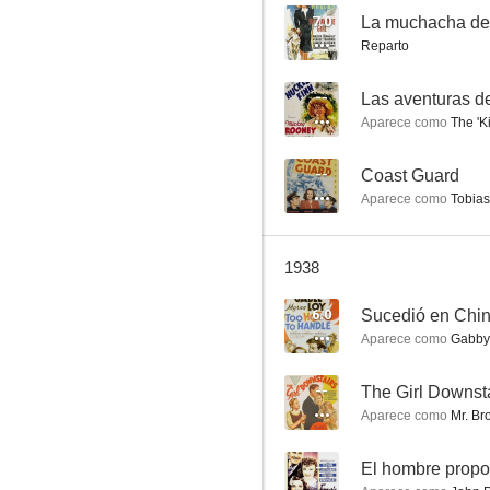
7.0
La muchacha de 
Reparto
The League of Frightened Men
--
Las aventuras d
Aparece como
The 'K
--
--
Coast Guard
Aparece como
Tobias
1938
6.0
Sucedió en Chi
Aparece como
Gabby
Cenizas de la guerra
--
--
The Girl Downst
Aparece como
Mr. Br
--
El hombre prop