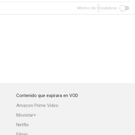
Mínimo de
50
palabras
Contenido que expirara en VOD
Amazon Prime Video
Movistar+
Netflix
Filmin