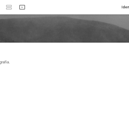
Iden
rafía.