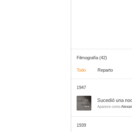
Una mujer difamada
--
Filmografía (42)
Todo
Reparto
1947
Penitenciaría
--
--
Sucedió una no
Aparece como
Alexan
1939