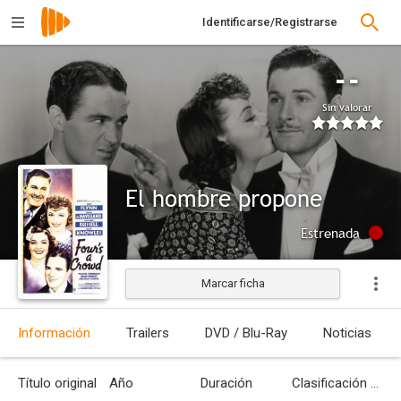
Identificarse/Registrarse
--
Sin valorar
El hombre propone
Estrenada
Marcar ficha
Información
Trailers
DVD / Blu-Ray
Noticias
Título original
Año
Duración
Clasificación por edades