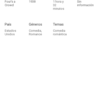
Four's a
1938
1 hora y
Sin
Crowd
32
información
minutos
País
Géneros
Temas
Estados
Comedia
,
Comedia
Unidos
Romance
romántica