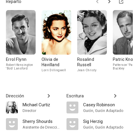
Reparto
Errol Flynn
Olivia de
Rosalind
Patric Kn
Havilland
Russell
Robert Kensington
Patterson 'Pat
'Bob' Lansford
Buckley
Lorri Dillingwell
Jean Christy
Dirección
Escritura
Michael Curtiz
Casey Robinson
Director
Guión, Guión Adaptado
Sherry Shourds
Sig Herzig
Asistente de Dirección
Guión, Guión Adaptado