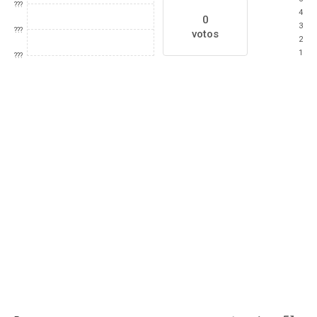
???
4
0
3
???
votos
2
1
???