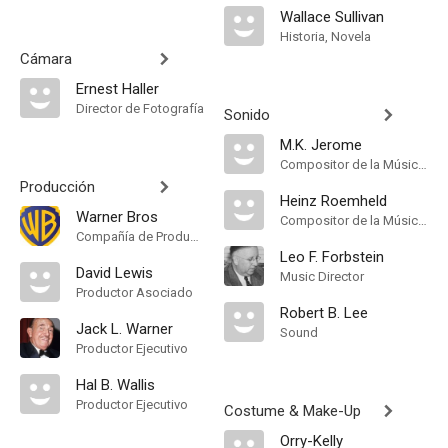
Wallace Sullivan
Historia, Novela
Cámara
Ernest Haller
Director de Fotografía
Sonido
M.K. Jerome
Compositor de la Música Original
Producción
Heinz Roemheld
Warner Bros
Compositor de la Música Original
Compañía de Produccion
Leo F. Forbstein
David Lewis
Music Director
Productor Asociado
Robert B. Lee
Jack L. Warner
Sound
Productor Ejecutivo
Hal B. Wallis
Productor Ejecutivo
Costume & Make-Up
Orry-Kelly