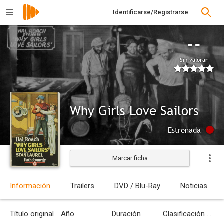
Identificarse/Registrarse
--
Sin valorar
Why Girls Love Sailors
Estrenada
Marcar ficha
Información
Trailers
DVD / Blu-Ray
Noticias
Título original
Año
Duración
Clasificación por edades