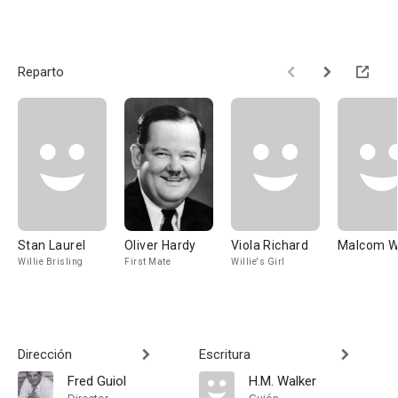
Reparto
Stan Laurel
Oliver Hardy
Viola Richard
Malcom W
Willie Brisling
First Mate
Willie's Girl
Dirección
Escritura
Fred Guiol
H.M. Walker