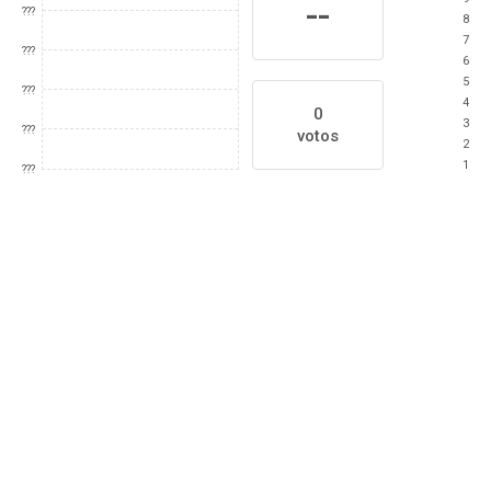
--
???
8
7
???
6
5
???
4
0
3
???
votos
2
1
???