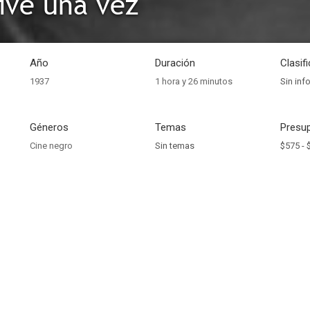
vive una vez
Año
Duración
Clasif
1937
1 hora y 26 minutos
Sin inf
Géneros
Temas
Presup
Cine negro
Sin temas
$575 -