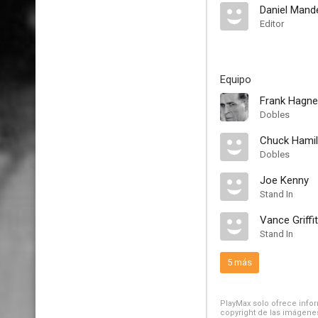
Daniel Mande
Editor
Equipo
Frank Hagne
Dobles
Chuck Hamil
Dobles
Joe Kenny
Stand In
Vance Griffi
Stand In
5 más
PlayMax solo ofrece inform
copyright de las imágenes