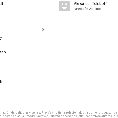
ll
Alexander Toluboff
Dirección Artística
y
ton
th
ación de películas y series, PlayMax no tiene relación alguna con el productor o el d
, póster, carátula, fotografías y/o cubiertas pertenece a sus respectivos autores, pr