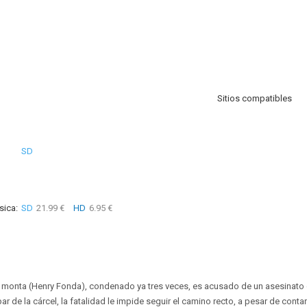
Sitios compatibles
SD
sica:
SD
21.99 €
HD
6.95 €
 monta (Henry Fonda), condenado ya tres veces, es acusado de un asesinato
 de la cárcel, la fatalidad le impide seguir el camino recto, a pesar de conta