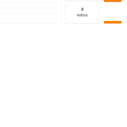
8
votos