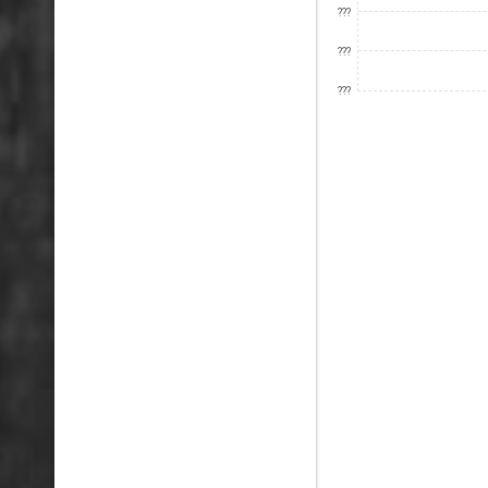
???
???
???