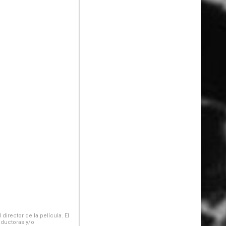
irector de la película. El
oductoras y/o