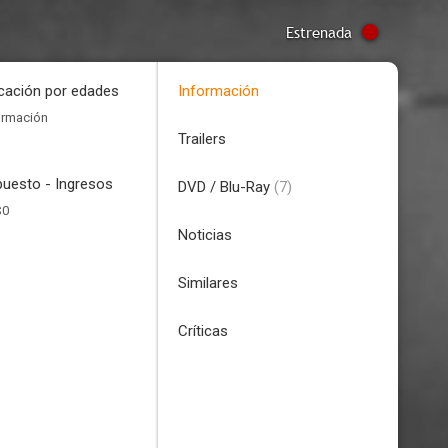
Estrenada
icación por edades
Información
ormación
Trailers
uesto - Ingresos
DVD / Blu-Ray
(7)
$0
Noticias
Similares
Críticas