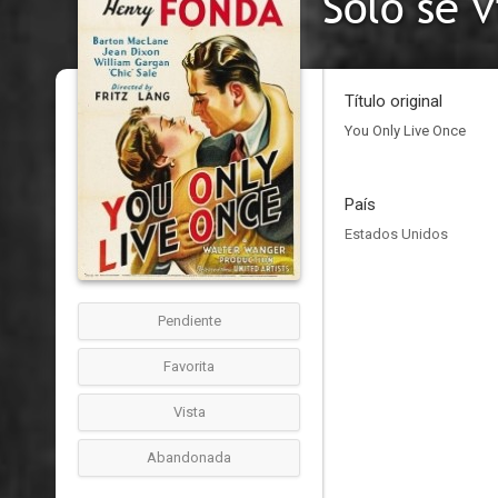
Sólo se 
Título original
You Only Live Once
País
Estados Unidos
Pendiente
Favorita
Vista
Abandonada