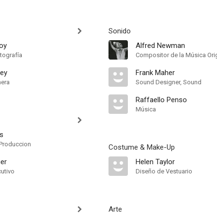
Sonido
oy
Alfred Newman
tografía
Compositor de la Música Orig
fey
Frank Maher
mera
Sound Designer, Sound
Raffaello Penso
Música
ts
Produccion
Costume & Make-Up
er
Helen Taylor
cutivo
Diseño de Vestuario
Arte