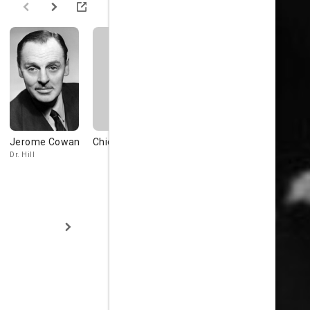
Jerome Cowan
Chic Sale
Charles 'Chic'
Margaret
Sale
Hamilton
Dr. Hill
Ethan
Hester