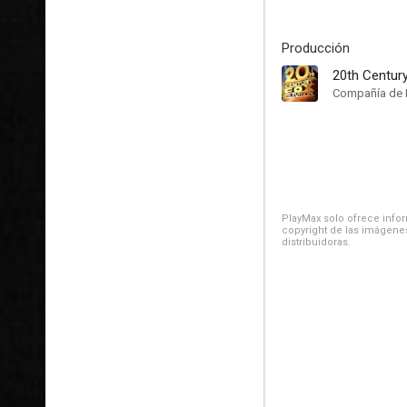
Producción
20th Centur
Compañía de 
PlayMax solo ofrece inform
copyright de las imágenes
distribuidoras.