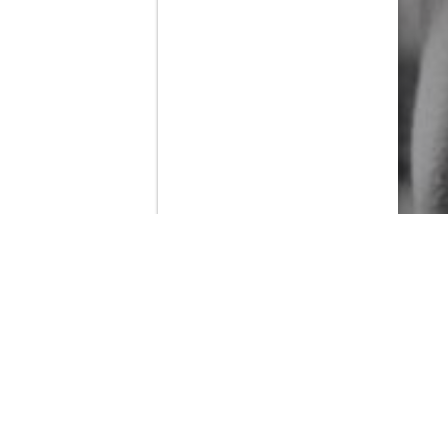
Contenido que expirara en VOD
Amazon Prime Video
Netflix
Filmin
Movistar+
Movistar+ Fibra