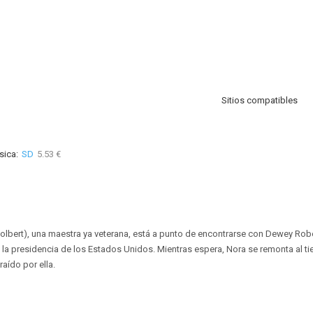
Sitios compatibles
sica:
SD
5.53 €
 Colbert), una maestra ya veterana, está a punto de encontrarse con Dewey Ro
 la presidencia de los Estados Unidos. Mientras espera, Nora se remonta al 
raído por ella.