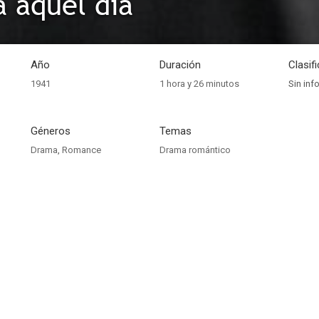
 aquel día
Año
Duración
Clasif
1941
1 hora y 26 minutos
Sin inf
Géneros
Temas
Drama
,
Romance
Drama romántico