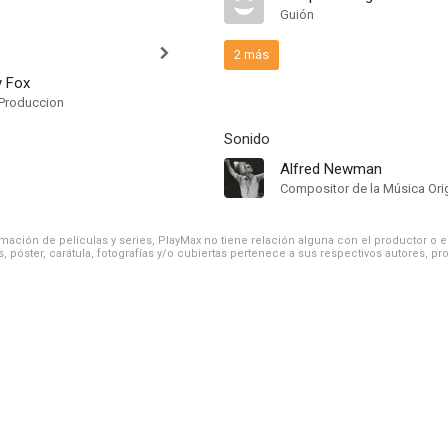
Guión
2 más
y Fox
Produccion
Sonido
Alfred Newman
Compositor de la Música Orig
ación de películas y series, PlayMax no tiene relación alguna con el productor o el d
, póster, carátula, fotografías y/o cubiertas pertenece a sus respectivos autores, pr