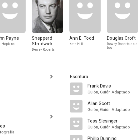
hn Payne
Shepperd
Ann E. Todd
Douglas Croft
Strudwick
 Hopkins
Kate Hill
Dewey Roberts as a
boy
Dewey Roberts
Escritura
Frank Davis
Guión, Guión Adaptado
Allan Scott
Guión, Guión Adaptado
Tess Slesinger
nes
Guión, Guión Adaptado
tografía
Phillip Dunning