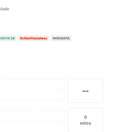
ñadir
--
0
votos