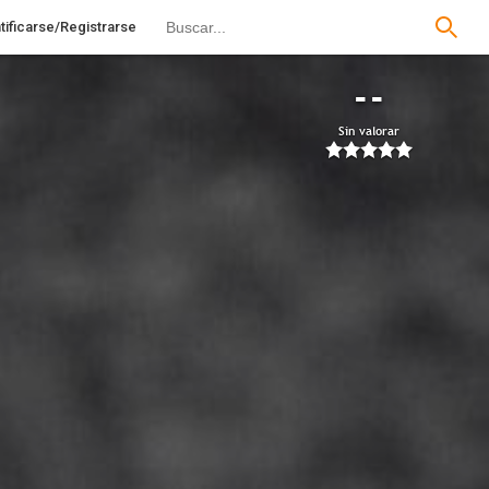
tificarse/Registrarse
--
Sin valorar