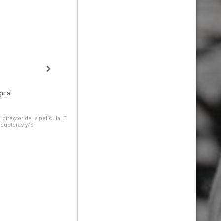
inal
irector de la película. El
oductoras y/o