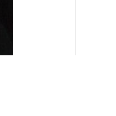
PlayMax
2026
Series populares
La Casa del Dragón
Silo
Stuart no consigue salvar el universo
Ted Lasso
Operaciones especiales: Lioness