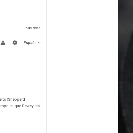
España
berts (Shepperd
tiempo en que Dewey era