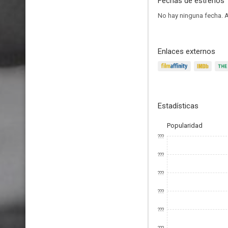
Fechas de estrenos
No hay ninguna fecha.
A
Enlaces externos
Estadísticas
Popularidad
???
???
???
???
???