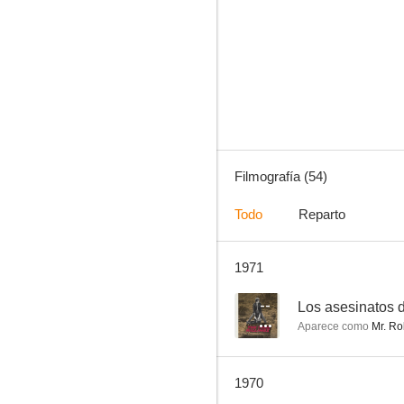
McCloud
6.9
Filmografía (54)
Todo
Reparto
1971
Sólo el cielo lo sabe
6.0
--
Los asesinatos 
Aparece como
Mr. Ro
1970