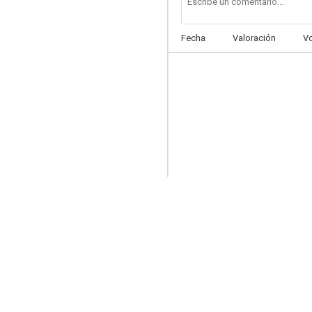
Fecha
Valoración
V
Los Monkees
--
Los fuertes del fuerte
--