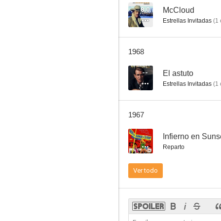
8.0
McCloud
Estrellas Invitadas
(
1
El extraño caso de Wilby
1968
--
--
El astuto
Estrellas Invitadas
(
1
1967
--
Infierno en Suns
Reparto
Los asesinatos de Todd
Ver todo
--