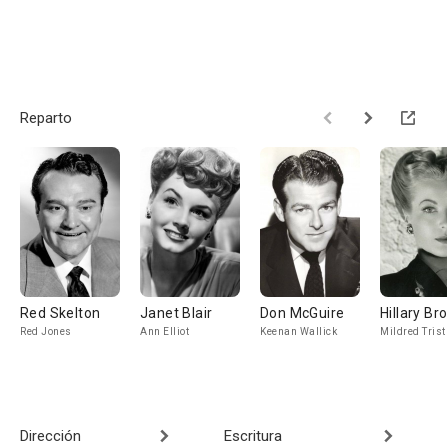
Reparto
Red Skelton
Janet Blair
Don McGuire
Hillary Br
Red Jones
Ann Elliot
Keenan Wallick
Mildred Trist
Dirección
Escritura