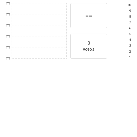
???
10
9
--
???
8
7
???
6
5
???
4
0
3
???
votos
2
1
???