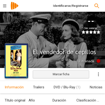
Identificarse/Registrarse
--
Sin valorar
El vendedor de cepillos
Estrenada
Marcar ficha
Información
Trailers
DVD / Blu-Ray
(1)
Noticias
Título original
Año
Duración
Clasificación por edades