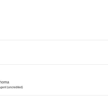
Camino de Santa Fe
El cartero siempre llama dos veces
Un gángster si
6.4
6.3
El sargento York
El regreso del Doctor X
6.0
6.0
ahoma
gent (uncredited)