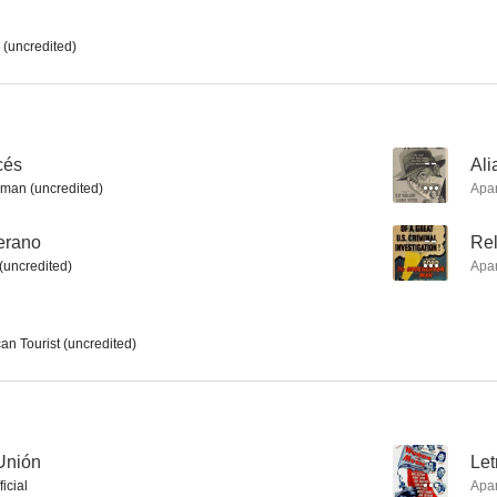
 (uncredited)
Confesiones de un espía nazi
The Price She Paid
--
--
cés
--
Ali
an (uncredited)
Apa
verano
--
Rel
(uncredited)
Apa
an Tourist (uncredited)
Alias Nick Beal
En aquel viejo verano
Relato cri
--
--
 Unión
--
Let
ficial
Apa