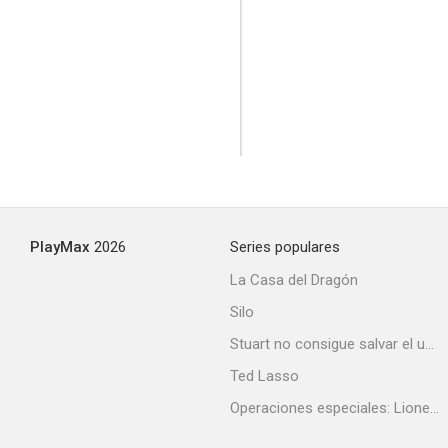
The Devil's Mask
--
PlayMax
2026
Series populares
La Casa del Dragón
Silo
Stuart no consigue salvar el universo
Hitchhike to Happiness
Ted Lasso
--
Operaciones especiales: Lioness