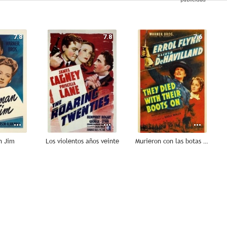
7.8
7.8
7.6
n Jim
Los violentos años veinte
Murieron con las botas puestas
7.0
6.7
6.5