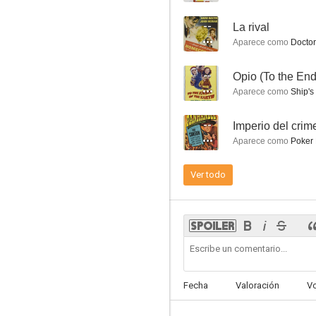
--
La rival
Aparece como
Doctor
--
Opio (To the End
La rival
Aparece como
Ship's
--
--
Imperio del crim
Aparece como
Poker 
Ver todo
Her Husband's Affairs
--
Fecha
Valoración
V