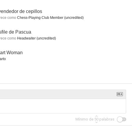
vendedor de cepillos
rece como
Chess-Playing Club Member (uncredited)
file de Pascua
Pascua
Imperio del crimen
Smart Woman
rece como
Headwaiter (uncredited)
--
--
--
art Woman
arto
cCoy
Tenías que ser tú
Corrientes ocultas
--
--
--
Mínimo de
50
palabras