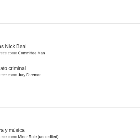
Acción en el Atlántico Norte
El chico de Oklahoma
Homecoming
--
--
--
as Nick Beal
rece como
Committee Man
ato criminal
rece como
Jury Foreman
minal
Soborno
Letra y música
--
--
--
ra y música
rece como
Minor Role (uncredited)