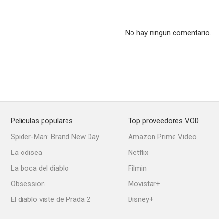
No hay ningun comentario.
The Strange Mr. Gregory
The Lady Confesses
--
--
Peliculas populares
Top proveedores VOD
Spider-Man: Brand New Day
Amazon Prime Video
La odisea
Netflix
La boca del diablo
Filmin
Micro-Phonies
El señor Skeffington
Mademoisell
Obsession
Movistar+
--
--
El diablo viste de Prada 2
Disney+