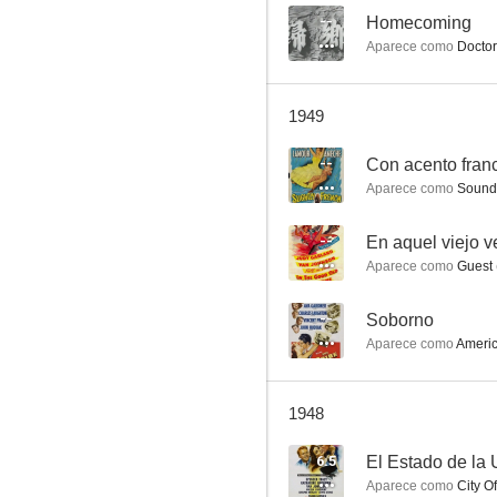
--
Homecoming
Aparece como
Doctor
El halcón en México
1949
--
--
Con acento fran
Aparece como
Soundm
--
En aquel viejo 
Aparece como
Guest 
--
Soborno
Aparece como
Americ
Con acento francés
--
1948
6.5
El Estado de la
Aparece como
City Of