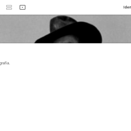
Iden
rafía.