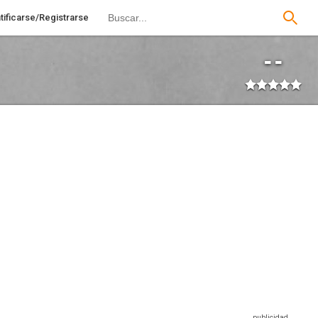
tificarse/Registrarse
--