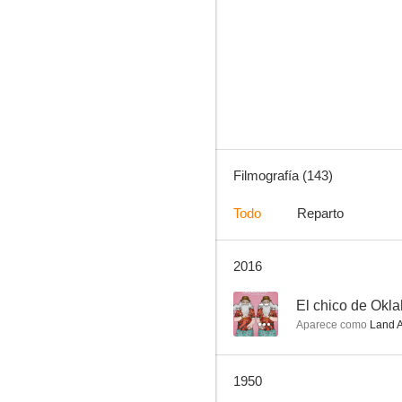
Vieja amistad
6.4
Filmografía (143)
Todo
Reparto
2016
A través del pacífico
6.0
--
El chico de Okl
Aparece como
Land A
1950