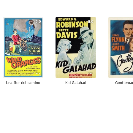
9.0
8.0
Una flor del camino
Kid Galahad
Gentlema
7.5
7.2