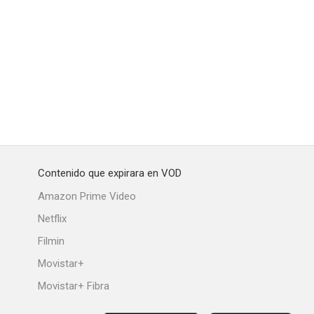
El estrangulador de Brighton
Fuga en la niebla
Charlie Chan en huellas siniestras
--
--
--
Contenido que expirara en VOD
Amazon Prime Video
Netflix
Filmin
e Fifi
Crime by Night
Camino de espinas
Movistar+
--
--
--
Movistar+ Fibra