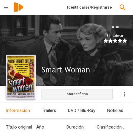
Identificarse/Registrarse
--
Sin valorar
Smart Woman
Marcar ficha
Estrenada
Información
Trailers
DVD / Blu-Ray
Noticias
Título original
Año
Duración
Clasificación por edades