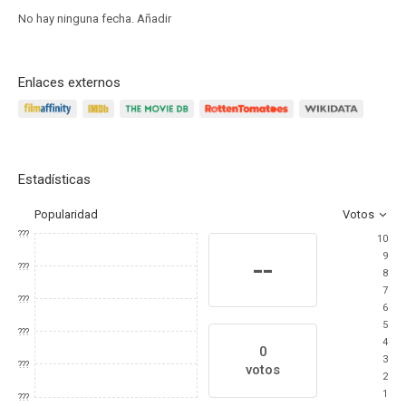
No hay ninguna fecha.
Añadir
Enlaces externos
Estadísticas
Popularidad
Votos
???
10
9
--
???
8
7
???
6
5
???
4
0
3
???
votos
2
1
???