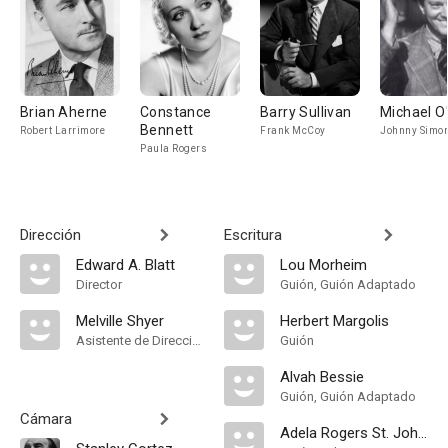
Brian Aherne
Constance
Barry Sullivan
Michael O
Bennett
Robert Larrimore
Frank McCoy
Johnny Simo
Paula Rogers
Dirección
Escritura
Edward A. Blatt
Lou Morheim
Director
Guión, Guión Adaptado
Melville Shyer
Herbert Margolis
Asistente de Dirección
Guión
Alvah Bessie
Guión, Guión Adaptado
Cámara
Adela Rogers St. Johns