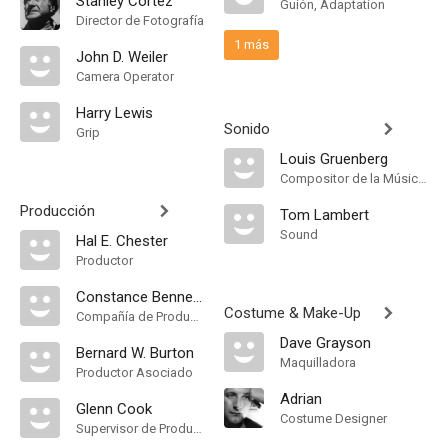
Stanley Cortez
Guión, Adaptation
Director de Fotografía
1 más
John D. Weiler
Camera Operator
Harry Lewis
Sonido
Grip
Louis Gruenberg
Compositor de la Música Original, Música
Producción
Tom Lambert
Sound
Hal E. Chester
Productor
Constance Bennett Productions
Costume & Make-Up
Compañía de Produccion
Dave Grayson
Bernard W. Burton
Maquilladora
Productor Asociado
Adrian
Glenn Cook
Costume Designer
Supervisor de Producción