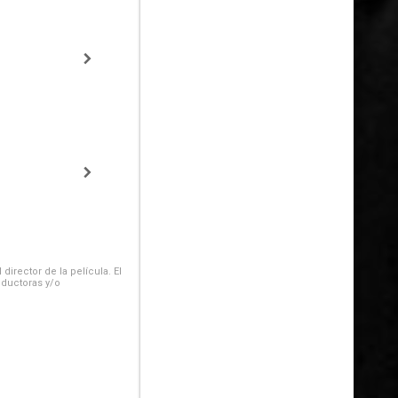
irector de la película. El
oductoras y/o