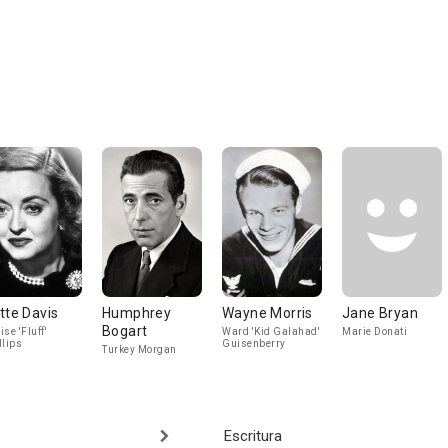
tte Davis
Humphrey
Wayne Morris
Jane Bryan
Bogart
ise 'Fluff'
Ward 'Kid Galahad'
Marie Donati
llips
Guisenberry
Turkey Morgan
Escritura