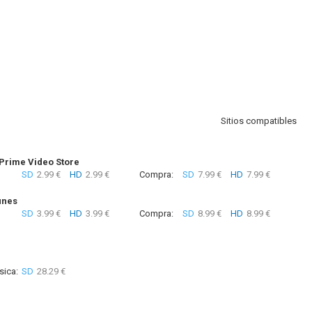
Sitios compatibles
rime Video Store
SD
2.99 €
HD
2.99 €
Compra:
SD
7.99 €
HD
7.99 €
unes
SD
3.99 €
HD
3.99 €
Compra:
SD
8.99 €
HD
8.99 €
sica:
SD
28.29 €