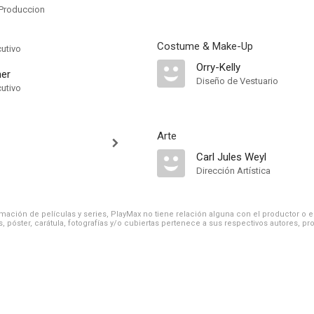
Produccion
Costume & Make-Up
cutivo
Orry-Kelly
ner
Diseño de Vestuario
cutivo
Arte
Carl Jules Weyl
Dirección Artística
ación de películas y series, PlayMax no tiene relación alguna con el productor o el d
, póster, carátula, fotografías y/o cubiertas pertenece a sus respectivos autores, pr