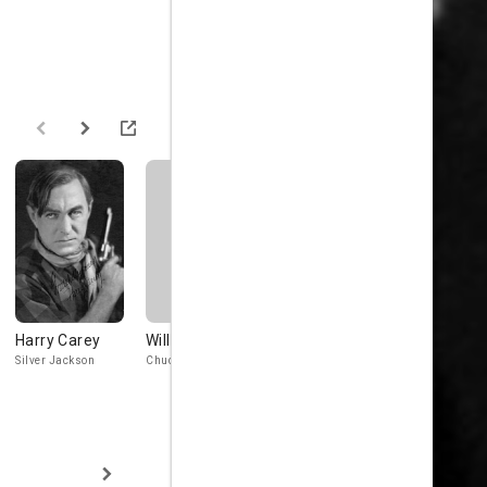
Harry Carey
William Haade
Soledad
Joe
Jiménez
Cunningh
Silver Jackson
Chuck McGraw
Mrs. Donati
Joe Taylor