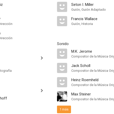
iz
Seton I. Miller
Guión, Guión Adaptado
r
Francis Wallace
Dirección
Guión, Historia
n
Dirección
Sonido
M.K. Jerome
Compositor de la Música Orig
Jack Scholl
tografía
Compositor de la Música Orig
Heinz Roemheld
Compositor de la Música Orig
Max Steiner
hoff
Compositor de la Música Orig
1 más