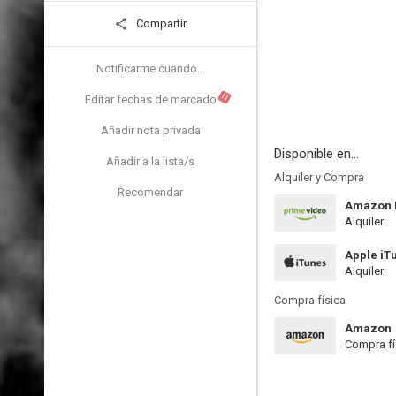
Compartir
Notificarme cuando...
N
Editar fechas de marcado
Añadir nota privada
Disponible en...
Añadir a la lista/s
Alquiler y Compra
Recomendar
Amazon P
Alquiler:
Apple iT
Alquiler:
Compra física
Amazon
Compra fí