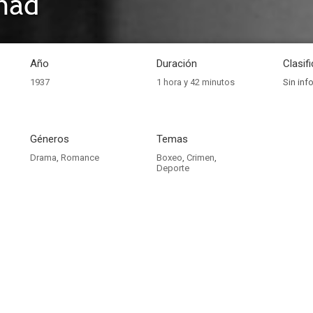
had
Año
Duración
Clasif
1937
1 hora y 42 minutos
Sin inf
Géneros
Temas
Drama
,
Romance
Boxeo
,
Crimen
,
Deporte