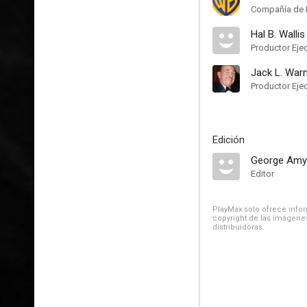
Compañía de 
Hal B. Wallis
Productor Eje
Jack L. War
Productor Eje
Edición
George Amy
Editor
PlayMax solo ofrece inform
copyright de las imágenes
distribuidoras.