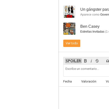
6.7
Un gángster par
Aparece como
Governo
--
Ben Casey
Daniel Boone
Estrellas Invitadas
(
1
--
Ver todo
Fecha
Valoración
V
Grindl
--