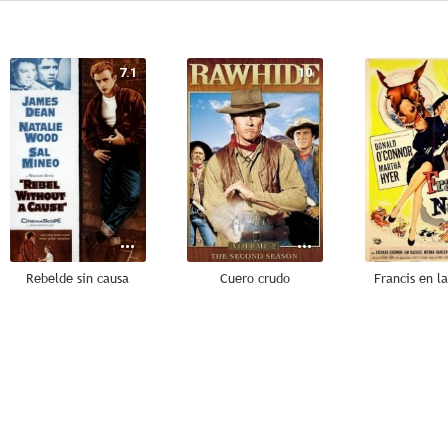
7.1
10
Rebelde sin causa
Cuero crudo
Francis en l
8.5
8.5