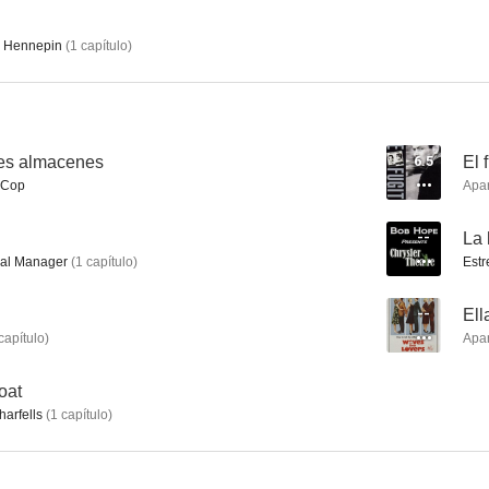
 Hennepin
(
1
capítulo
)
Un americano en París
El padre de la novia
Arenas sang
6.7
6.7
des almacenes
6.5
El 
c Cop
Apa
--
La 
al Manager
(
1
capítulo
)
Estr
--
Ell
capítulo
)
Apa
Un gángster para un milagro
Los caballeros las prefieren rubias
Encubri
5.0
4.0
oat
arfells
(
1
capítulo
)