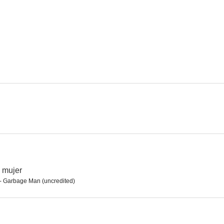
El Zorro
El pirata Barbanegra
El invisible
7.8
7.6
Los violentos años veinte
Murieron con las botas puestas
Pervers
7.2
7.1
 mujer
- Garbage Man (uncredited)