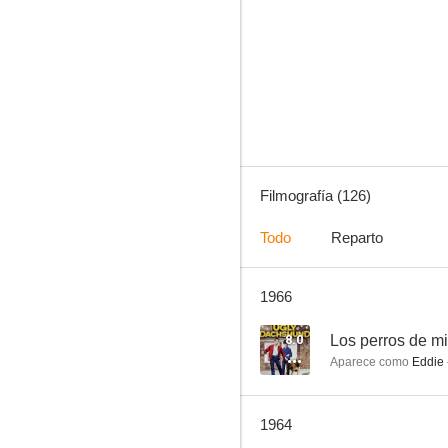
Bonanza
7.8
Filmografía (126)
Todo
Reparto
1966
Gentleman Jim
7.3
8.0
Los perros de mi
Aparece como
Eddie 
1964