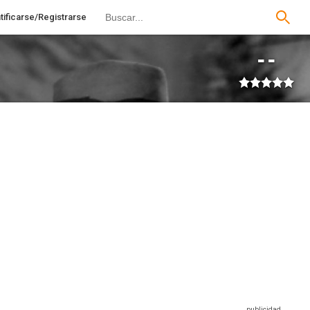
tificarse/Registrarse
--