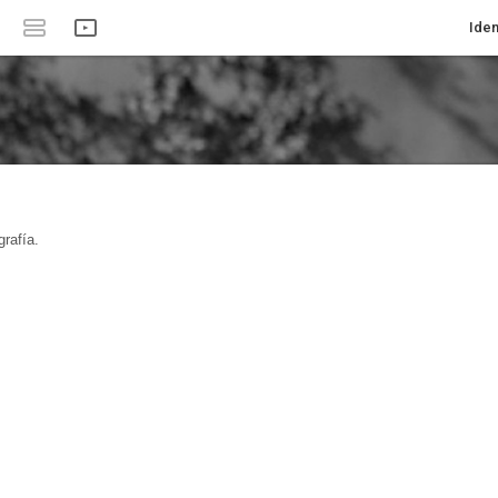
Iden
rafía.