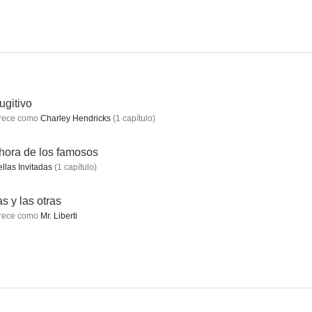
rientas
Mercado de ladrones
La cicatriz
6.5
6.5
6.5
fugitivo
rece como
Charley Hendricks
(
1
capítulo
)
hora de los famosos
ellas Invitadas
(
1
capítulo
)
as y las otras
rece como
Mr. Liberti
dora
La vuelta al mundo en 80 días
El fugitivo
3.0
2.0
--