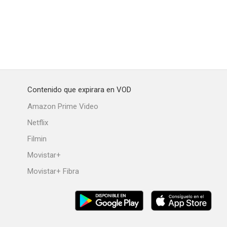
unn
Man with a Camera
Lawman
--
--
--
Contenido que expirara en VOD
Amazon Prime Video
Netflix
Filmin
Movistar+
Movistar+ Fibra
The Desperados Are in Town
Diario de a bordo
Frontier
--
--
--