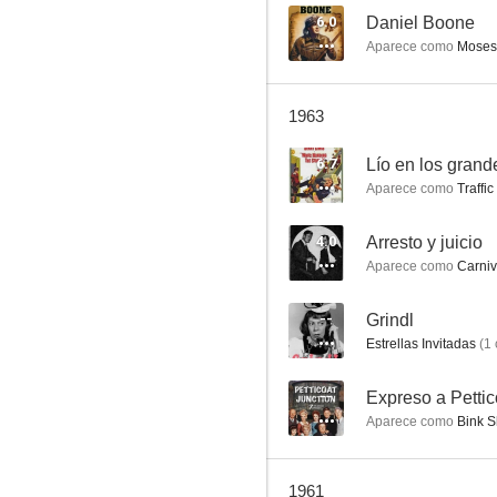
6.0
Daniel Boone
Aparece como
Moses
Furia
1963
6.7
6.7
Lío en los gran
Aparece como
Traffi
4.0
Arresto y juicio
Aparece como
Carniv
--
Grindl
Estrellas Invitadas
(
1
Lío en los grandes almacenes
6.0
--
Expreso a Pettic
Aparece como
Bink Sh
1961