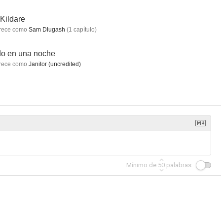
 Kildare
rece como
Sam Dlugash
(
1
capítulo
)
o en una noche
as nubes
Furia
La hora de los famosos
rece como
Janitor (uncredited)
--
--
--
Mínimo de
50
palabras
are
Ben Casey
Todo en una noche
--
--
--