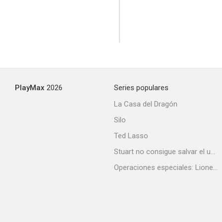
Riverboat
--
PlayMax
2026
Series populares
La Casa del Dragón
Silo
Ted Lasso
Stuart no consigue salvar el universo
Operaciones especiales: Lioness
Trackdown
--