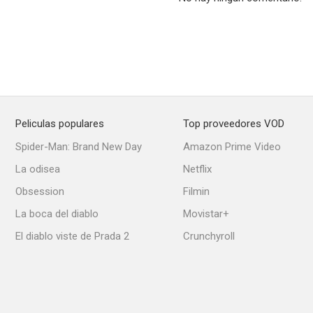
Pony Express
77 Sunset Strip
Peter G
--
--
Peliculas populares
Top proveedores VOD
Spider-Man: Brand New Day
Amazon Prime Video
La odisea
Netflix
Obsession
Filmin
La boca del diablo
Movistar+
El diablo viste de Prada 2
Crunchyroll
Ella, él y Asta
Caravana
--
--