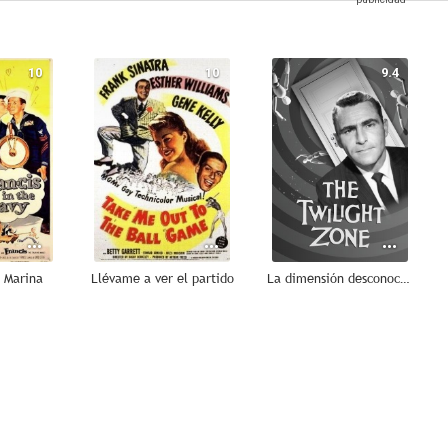
10
10
9.4
a Marina
Llévame a ver el partido
La dimensión desconocida
8.4
8.0
8.0