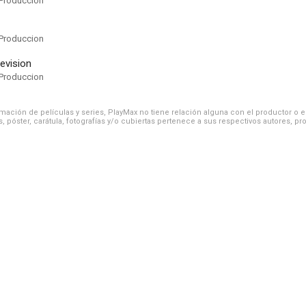
Produccion
Produccion
levision
Produccion
ación de películas y series, PlayMax no tiene relación alguna con el productor o el d
, póster, carátula, fotografías y/o cubiertas pertenece a sus respectivos autores, pr