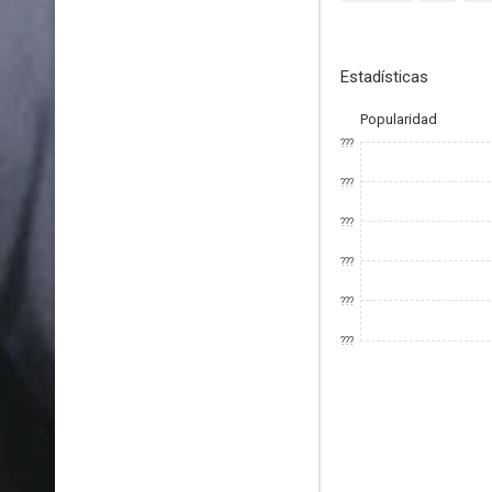
Estadísticas
Popularidad
???
???
???
???
???
???