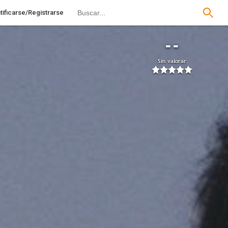
tificarse/Registrarse
--
Sin valorar