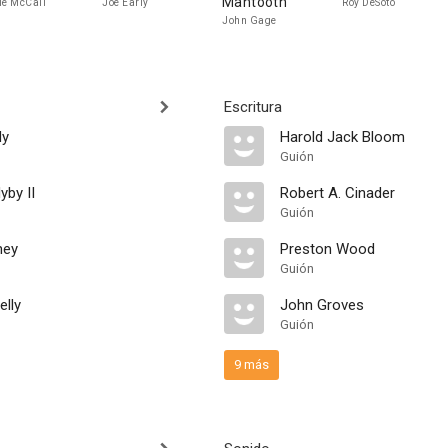
Mantooth
ie McCall
Joe Early
Roy DeSoto
John Gage
Escritura
dy
Harold Jack Bloom
Guión
yby II
Robert A. Cinader
Guión
ney
Preston Wood
Guión
elly
John Groves
Guión
9 más