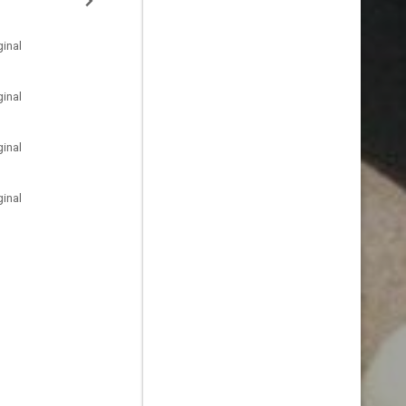
inal
inal
inal
inal