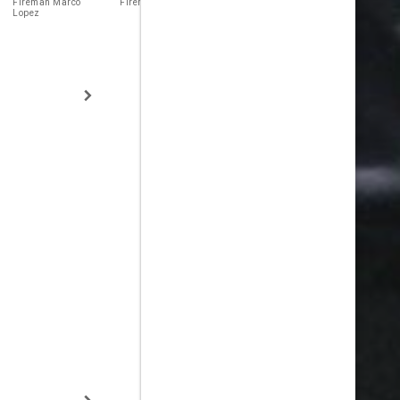
Fireman Marco
Fireman Mike Stoker
Fireman Chet Kelly
Capt. Hank St
Lopez