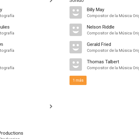
Sonido
y
Billy May
tografía
Compositor de la Música Orig
ulies
Nelson Riddle
tografía
Compositor de la Música Orig
wn
Gerald Fried
tografía
Compositor de la Música Orig
Thomas Talbert
tografía
Compositor de la Música Orig
1 más
Productions