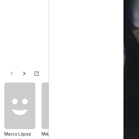
Marco López
Mike Stoker
Tim Donnelly
Michael Nor