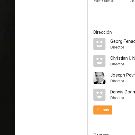
Kelly Brackett
Dix
Dirección
Georg Fena
Director
Christian I. N
Director
Joseph Pev
Director
Dennis Donn
Director
11 más