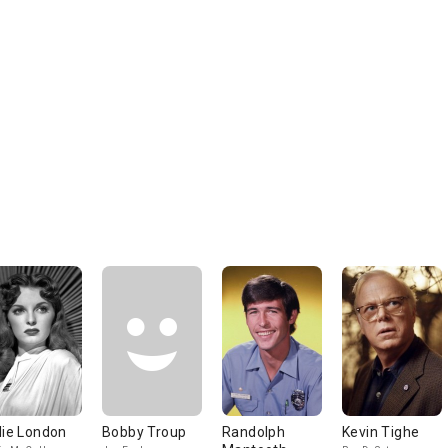
lie London
Bobby Troup
Randolph
Kevin Tighe