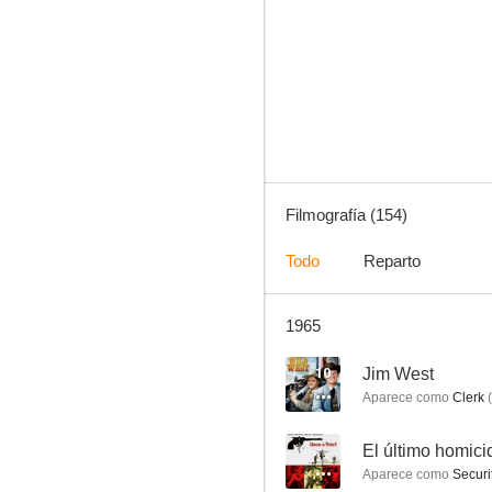
Extraños en un tren
10
Filmografía (154)
Todo
Reparto
1965
Las aventuras de Superman
7.0
10
Jim West
Aparece como
Clerk
(
--
El último homici
Aparece como
Securi