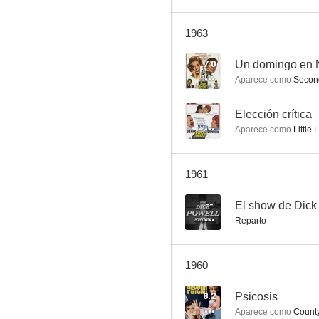
1963
Un domingo en Nueva York
7.0
Un domingo en 
Aparece como
Second T
7.0
--
Elección crítica
Aparece como
Little 
1961
--
El show de Dick
Reparto
La máscara del terror
6.5
1960
8.2
Psicosis
Aparece como
County 