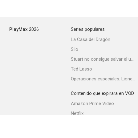
The Adventures of Ozzie & Harriet
PlayMax
2026
Series populares
--
La Casa del Dragón
Silo
Stuart no consigue salvar el universo
Ted Lasso
Operaciones especiales: Lioness
Contenido que expirara en VOD
Adventures of Wild Bill Hickok
Amazon Prime Video
--
Netflix
Filmin
Movistar+