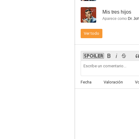
--
Mis tres hijos
Aparece como
Dr. Jo
Ver todo
Llamad a cualquier puerta
6.0
Fecha
Valoración
V
La primera dama
5.5