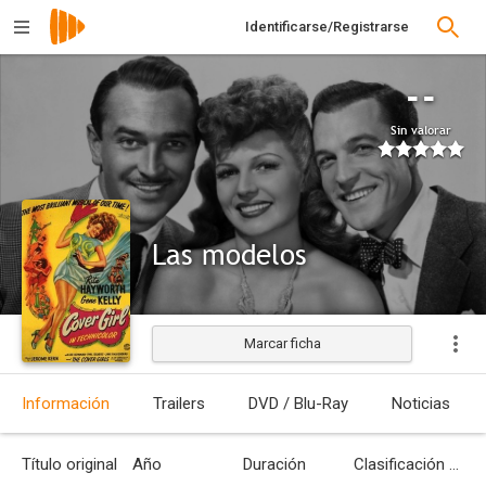
Identificarse/Registrarse
--
Sin valorar
Las modelos
Marcar ficha
Estrenada
Información
Trailers
DVD / Blu-Ray
Noticias
Título original
Año
Duración
Clasificación por edades