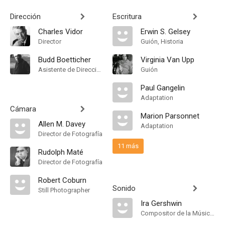
Dirección
Escritura
Charles Vidor
Erwin S. Gelsey
Director
Guión, Historia
Budd Boetticher
Virginia Van Upp
Asistente de Dirección
Guión
Paul Gangelin
Adaptation
Cámara
Marion Parsonnet
Allen M. Davey
Adaptation
Director de Fotografía
11 más
Rudolph Maté
Director de Fotografía
Robert Coburn
Sonido
Still Photographer
Ira Gershwin
Compositor de la Música Original