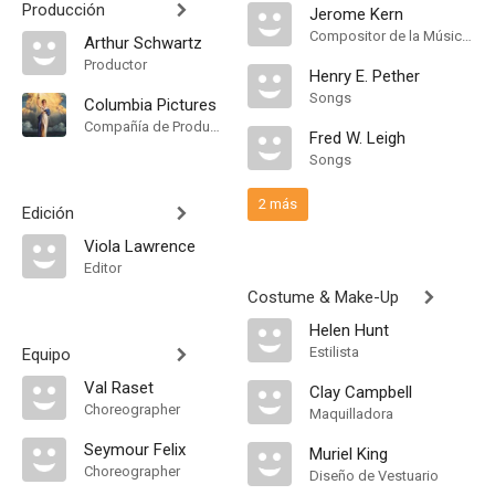
Producción
Jerome Kern
Compositor de la Música Original, Songs, Música
Arthur Schwartz
Productor
Henry E. Pether
Songs
Columbia Pictures
Compañía de Produccion
Fred W. Leigh
Songs
2 más
Edición
Viola Lawrence
Editor
Costume & Make-Up
Helen Hunt
Estilista
Equipo
Val Raset
Clay Campbell
Choreographer
Maquilladora
Seymour Felix
Muriel King
Choreographer
Diseño de Vestuario