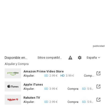
Disponible en...
Sitios compatibles
España
Alquiler y Compra
Amazon Prime Video Store
Alquiler:
SD
2.99 €
HD
3.99 €
Compra:
SD
7
Apple iTunes
Alquiler:
SD
3.99 €
Compra:
SD
5.99 €
Rakuten TV
Alquiler:
SD
2.99 €
Compra:
SD
5.99 €