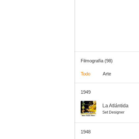
Vivir para gozar
6.8
Filmografía (98)
Todo
Arte
1949
Sólo los ángeles tienen alas
6.3
--
La Atlántida
Set Designer
1948