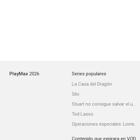
Los caprichos de Elena
--
PlayMax
2026
Series populares
La Casa del Dragón
Silo
Secrets of the Lone Wolf
Stuart no consigue salvar el universo
--
Ted Lasso
Operaciones especiales: Lioness
Contenido que expirara en VOD