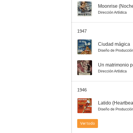
--
Moonrise (Noche
Dirección Artística
Serenata nostálgica
1947
--
5.0
Ciudad mágica
Diseño de Producció
--
Un matrimonio p
Dirección Artística
1946
Moonrise (Noche sin luna)
--
Latido (Heartbea
--
Diseño de Producció
Ver todo