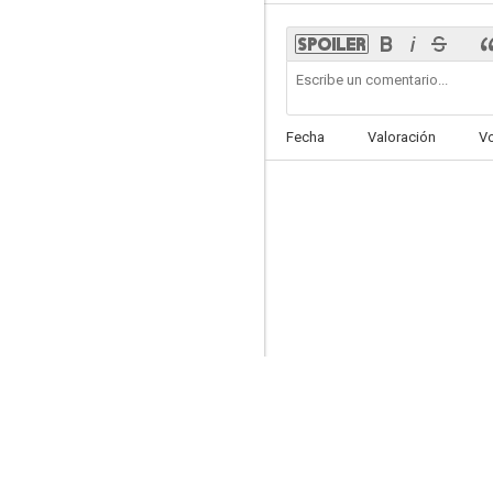
Latido (Heartbeat)
Fecha
Valoración
V
--
Lo que desea toda mujer
--