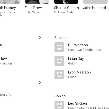
th Hussey
Ellen Drew
Charles Coburn
John Hubbard
fessor Susan
Babe Marvin
Professor Drake
Tom Drake
ke
Escritura
hl
P.J. Wolfson
Guión, Guión Adaptado
llow
Lillian Day
Dirección
Guión
Lyon Mearson
Guión
tografía
Sonido
Leo Shuken
Compositor de la Música Orig