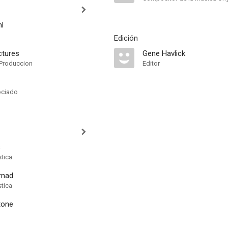
hl
Edición
ctures
Gene Havlick
Produccion
Editor
ociado
s
stica
rnad
stica
tone