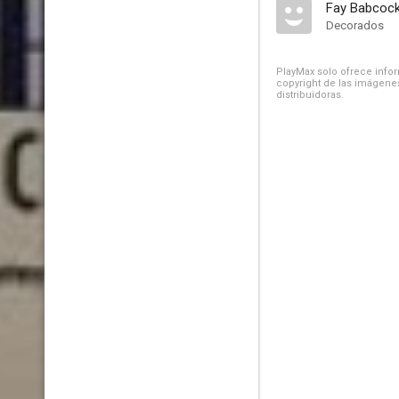
Fay Babcoc
Decorados
PlayMax solo ofrece inform
copyright de las imágenes
distribuidoras.