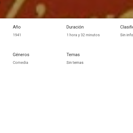
e
Año
Duración
Clasif
1941
1 hora y 32 minutos
Sin inf
Géneros
Temas
Comedia
Sin temas