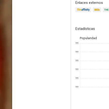
Enlaces externos
Estadísticas
Popularidad
???
???
???
???
???
???