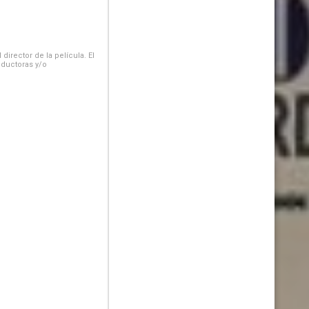
irector de la película. El
oductoras y/o