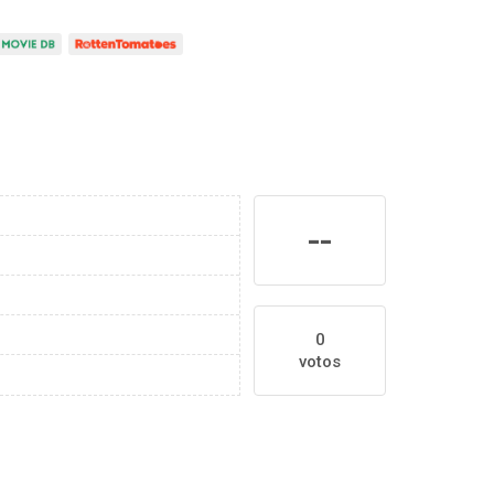
--
0
votos