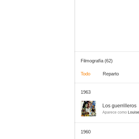
La isla de la muerte (La isla de los muertos)
--
Filmografía (62)
Todo
Reparto
1963
El millonario
--
--
Los guerrilleros
Aparece como
Louis
1960