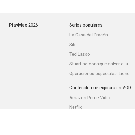
Murder with Pictures
PlayMax
2026
Series populares
La Casa del Dragón
Silo
Ted Lasso
Stuart no consigue salvar el universo
Operaciones especiales: Lioness
Contenido que expirara en VOD
Amazon Prime Video
Netflix
Filmin
Movistar+