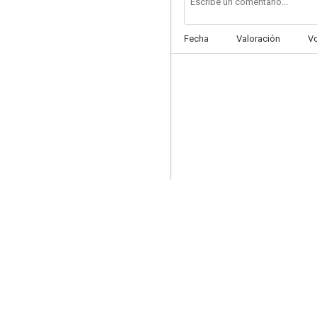
Fecha
Valoración
V
Lux Video Theatre
--
Johnny O'Clock
--