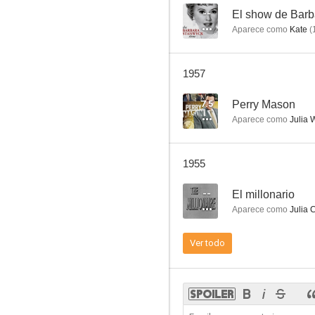
--
El show de Bar
Aparece como
Kate
(
El gran robo de Missouri
1957
--
7.5
Perry Mason
Aparece como
Julia 
1955
--
El millonario
Aparece como
Julia 
Cargo to Capetown
Ver todo
--